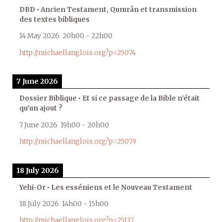
DBD • Ancien Testament, Qumrân et transmission
des textes bibliques
14 May 2026
20h00
-
22h00
http://michaellanglois.org?p=25074
7 June 2026
Dossier Biblique • Et si ce passage de la Bible n’était
qu’un ajout ?
7 June 2026
19h00
-
20h00
http://michaellanglois.org?p=25079
18 July 2026
Yehi-Or • Les esséniens et le Nouveau Testament
18 July 2026
14h00
-
15h00
http://michaellanglois.org?p=25137