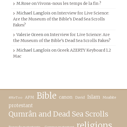
M.Rose
on
Vivons-nous les temps de la fin ?
Michael Langlois
on
Interview for Live Science:
Are the Museum of the Bible’s Dead Sea Scrolls
Fakes?
Valerie Green
on
Interview for Live Science: Are
the Museum of the Bible’s Dead Sea Scrolls Fakes?
Michael Langlois
on
Greek AZERTY Keyboard 1.2
Mac
Bible
canon
Islam
APM
David
Moabite
#MeToo
protestant
Qumrân and Dead Sea Scrolls
religions