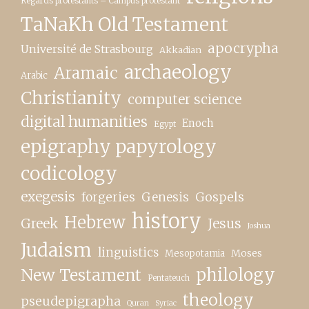
Regards protestants – Campus protestant
TaNaKh Old Testament
apocrypha
Université de Strasbourg
Akkadian
archaeology
Aramaic
Arabic
Christianity
computer science
digital humanities
Enoch
Egypt
epigraphy papyrology
codicology
exegesis
forgeries
Genesis
Gospels
history
Hebrew
Greek
Jesus
Joshua
Judaism
linguistics
Moses
Mesopotamia
New Testament
philology
Pentateuch
theology
pseudepigrapha
Quran
Syriac