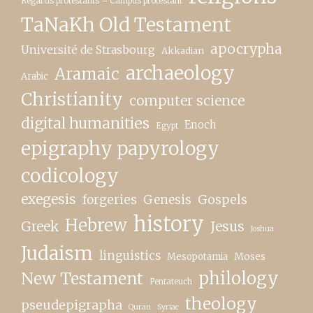
Regards protestants – Campus protestant
TaNaKh Old Testament
apocrypha
Université de Strasbourg
Akkadian
archaeology
Aramaic
Arabic
Christianity
computer science
digital humanities
Enoch
Egypt
epigraphy papyrology
codicology
exegesis
forgeries
Genesis
Gospels
history
Hebrew
Greek
Jesus
Joshua
Judaism
linguistics
Moses
Mesopotamia
New Testament
philology
Pentateuch
theology
pseudepigrapha
Quran
Syriac