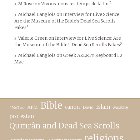
M.Rose
on
Vivons-nous les temps de la fin ?
Michael Langlois
on
Interview for Live Science:
Are the Museum of the Bible’s Dead Sea Scrolls
Fakes?
Valerie Green
on
Interview for Live Science: Are
the Museum of the Bible’s Dead Sea Scrolls Fakes?
Michael Langlois
on
Greek AZERTY Keyboard 1.2
Mac
Bible
canon
Islam
APM
David
Moabite
#MeToo
protestant
Qumrân and Dead Sea Scrolls
religions