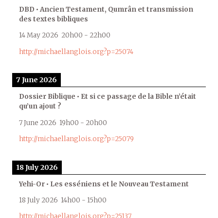
DBD • Ancien Testament, Qumrân et transmission
des textes bibliques
14 May 2026
20h00
-
22h00
http://michaellanglois.org?p=25074
7 June 2026
Dossier Biblique • Et si ce passage de la Bible n’était
qu’un ajout ?
7 June 2026
19h00
-
20h00
http://michaellanglois.org?p=25079
18 July 2026
Yehi-Or • Les esséniens et le Nouveau Testament
18 July 2026
14h00
-
15h00
http://michaellanglois.org?p=25137