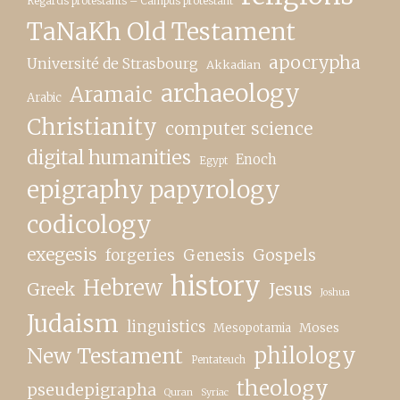
Regards protestants – Campus protestant
TaNaKh Old Testament
apocrypha
Université de Strasbourg
Akkadian
archaeology
Aramaic
Arabic
Christianity
computer science
digital humanities
Enoch
Egypt
epigraphy papyrology
codicology
exegesis
forgeries
Genesis
Gospels
history
Hebrew
Greek
Jesus
Joshua
Judaism
linguistics
Moses
Mesopotamia
New Testament
philology
Pentateuch
theology
pseudepigrapha
Quran
Syriac