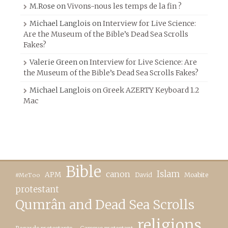
M.Rose
on
Vivons-nous les temps de la fin ?
Michael Langlois
on
Interview for Live Science:
Are the Museum of the Bible’s Dead Sea Scrolls
Fakes?
Valerie Green
on
Interview for Live Science: Are
the Museum of the Bible’s Dead Sea Scrolls Fakes?
Michael Langlois
on
Greek AZERTY Keyboard 1.2
Mac
Bible
canon
Islam
APM
David
Moabite
#MeToo
protestant
Qumrân and Dead Sea Scrolls
religions