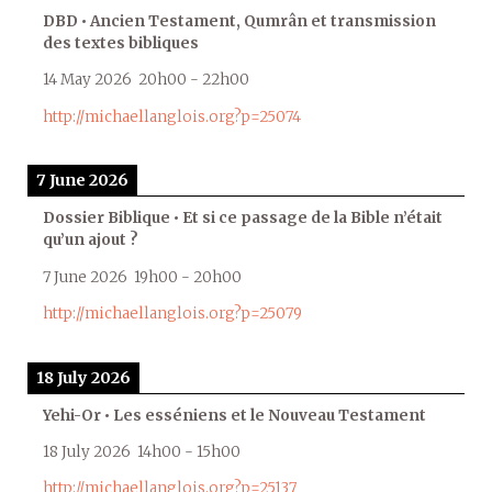
DBD • Ancien Testament, Qumrân et transmission
des textes bibliques
14 May 2026
20h00
-
22h00
http://michaellanglois.org?p=25074
7 June 2026
Dossier Biblique • Et si ce passage de la Bible n’était
qu’un ajout ?
7 June 2026
19h00
-
20h00
http://michaellanglois.org?p=25079
18 July 2026
Yehi-Or • Les esséniens et le Nouveau Testament
18 July 2026
14h00
-
15h00
http://michaellanglois.org?p=25137