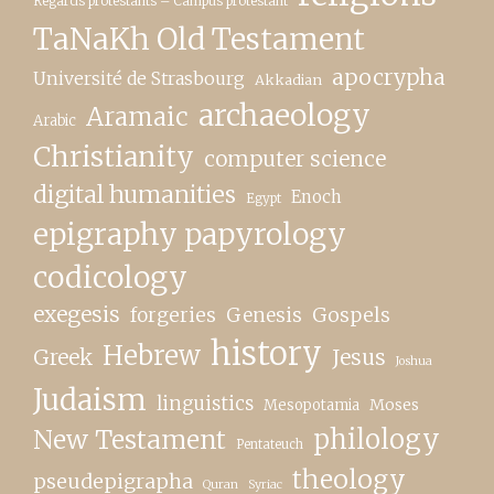
Regards protestants – Campus protestant
TaNaKh Old Testament
apocrypha
Université de Strasbourg
Akkadian
archaeology
Aramaic
Arabic
Christianity
computer science
digital humanities
Enoch
Egypt
epigraphy papyrology
codicology
exegesis
forgeries
Genesis
Gospels
history
Hebrew
Greek
Jesus
Joshua
Judaism
linguistics
Moses
Mesopotamia
New Testament
philology
Pentateuch
theology
pseudepigrapha
Quran
Syriac