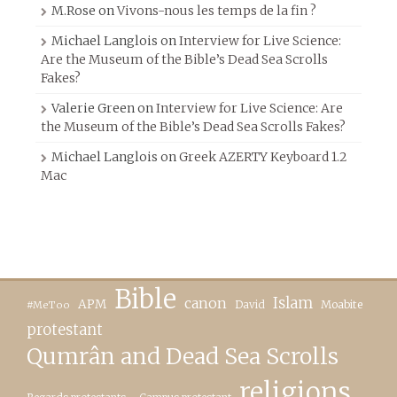
M.Rose
on
Vivons-nous les temps de la fin ?
Michael Langlois
on
Interview for Live Science:
Are the Museum of the Bible’s Dead Sea Scrolls
Fakes?
Valerie Green
on
Interview for Live Science: Are
the Museum of the Bible’s Dead Sea Scrolls Fakes?
Michael Langlois
on
Greek AZERTY Keyboard 1.2
Mac
Bible
canon
Islam
APM
David
Moabite
#MeToo
protestant
Qumrân and Dead Sea Scrolls
religions