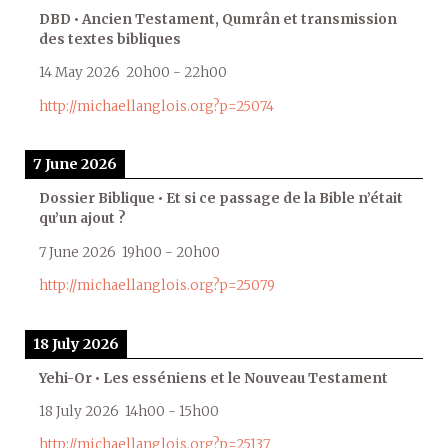
DBD • Ancien Testament, Qumrân et transmission
des textes bibliques
14 May 2026
20h00
-
22h00
http://michaellanglois.org?p=25074
7 June 2026
Dossier Biblique • Et si ce passage de la Bible n’était
qu’un ajout ?
7 June 2026
19h00
-
20h00
http://michaellanglois.org?p=25079
18 July 2026
Yehi-Or • Les esséniens et le Nouveau Testament
18 July 2026
14h00
-
15h00
http://michaellanglois.org?p=25137