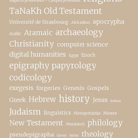
Regards protestants – Campus protestant
TaNaKh Old Testament
apocrypha
Université de Strasbourg
Akkadian
archaeology
Aramaic
Arabic
Christianity
computer science
digital humanities
Enoch
Egypt
epigraphy papyrology
codicology
exegesis
forgeries
Genesis
Gospels
history
Hebrew
Greek
Jesus
Joshua
Judaism
linguistics
Moses
Mesopotamia
New Testament
philology
Pentateuch
theology
pseudepigrapha
Quran
Syriac