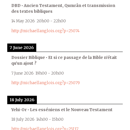
DBD • Ancien Testament, Qumrân et transmission
des textes bibliques
14 May 2026
20h00
-
22h00
http://michaellanglois.org?p=25074
7 June 2026
Dossier Biblique • Et si ce passage de la Bible n’était
qu’un ajout ?
7 June 2026
19h00
-
20h00
http://michaellanglois.org?p=25079
18 July 2026
Yehi-Or • Les esséniens et le Nouveau Testament
18 July 2026
14h00
-
15h00
http://michaellanglois.org?p=25137