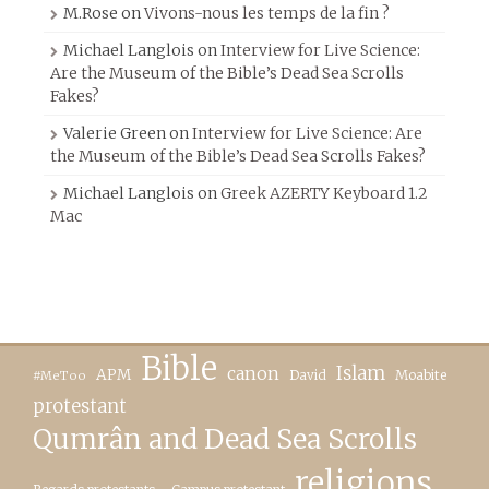
M.Rose
on
Vivons-nous les temps de la fin ?
Michael Langlois
on
Interview for Live Science:
Are the Museum of the Bible’s Dead Sea Scrolls
Fakes?
Valerie Green
on
Interview for Live Science: Are
the Museum of the Bible’s Dead Sea Scrolls Fakes?
Michael Langlois
on
Greek AZERTY Keyboard 1.2
Mac
Bible
canon
Islam
APM
David
Moabite
#MeToo
protestant
Qumrân and Dead Sea Scrolls
religions