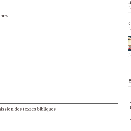
I
J
eurs
c
J
J
E
ssion des textes bibliques