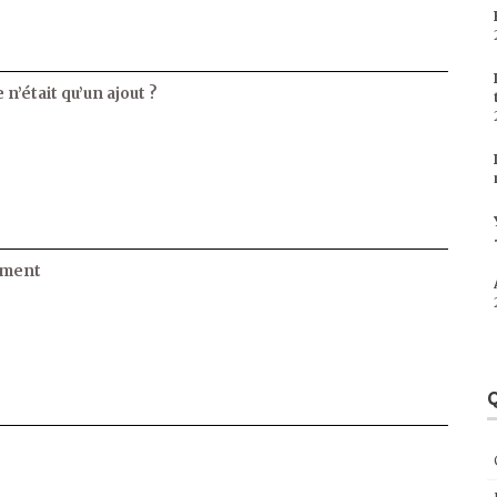
 n’était qu’un ajout ?
ament
Q