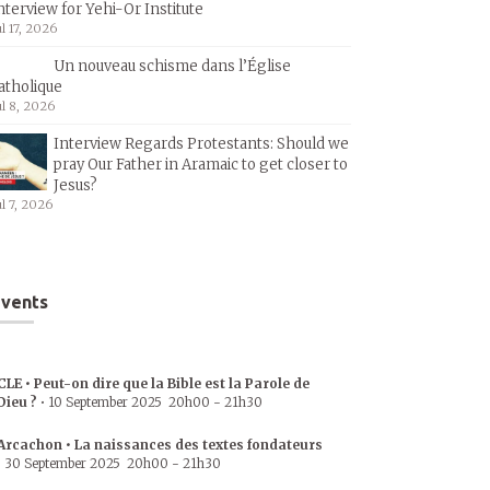
nterview for Yehi-Or Institute
ul 17, 2026
Un nouveau schisme dans l’Église
atholique
ul 8, 2026
Interview Regards Protestants: Should we
pray Our Father in Aramaic to get closer to
Jesus?
ul 7, 2026
vents
CLE • Peut-on dire que la Bible est la Parole de
Dieu ?
•
10 September 2025
20h00
-
21h30
Arcachon • La naissances des textes fondateurs
•
30 September 2025
20h00
-
21h30