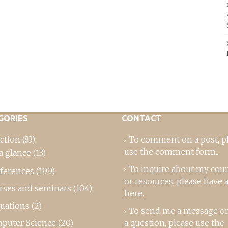
GORIES
CONTACT
ction
(83)
To comment on a post,
p
use the comment form
..
a glance
(13)
To inquire about my cou
ferences
(199)
or resources, please
have a
rses and seminars
(104)
here
.
luations
(2)
To send me a message or
puter Science
(20)
a question, please use the