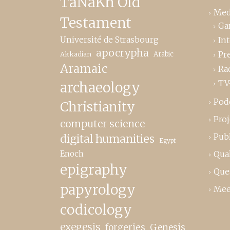
TaNaKh Old
Med
Testament
Ga
Université de Strasbourg
In
apocrypha
Pr
Akkadian
Arabic
Aramaic
Ra
TV
archaeology
Pod
Christianity
Proj
computer science
Publ
digital humanities
Egypt
Enoch
Qual
epigraphy
Que
papyrology
Mee
codicology
exegesis
forgeries
Genesis