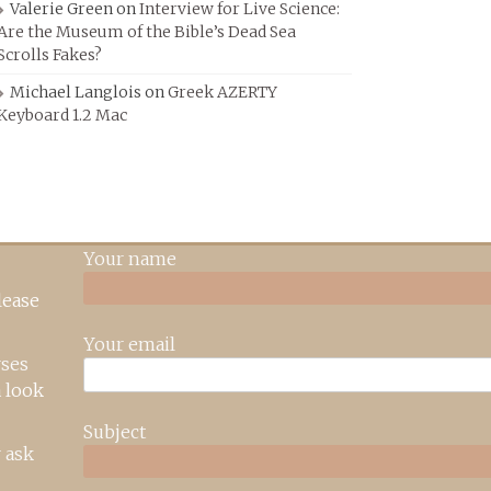
Valerie Green
on
Interview for Live Science:
Are the Museum of the Bible’s Dead Sea
Scrolls Fakes?
Michael Langlois
on
Greek AZERTY
Keyboard 1.2 Mac
Your name
lease
Your email
rses
 look
Subject
 ask