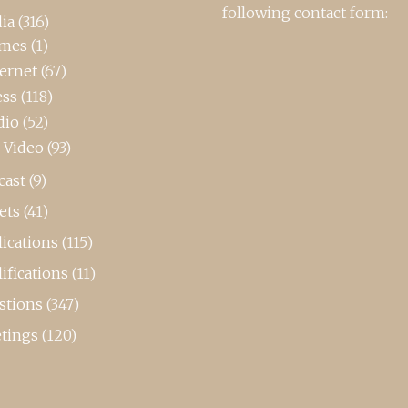
following contact form:
ia
(316)
mes
(1)
ternet
(67)
ess
(118)
dio
(52)
-Video
(93)
cast
(9)
ets
(41)
ications
(115)
ifications
(11)
stions
(347)
tings
(120)