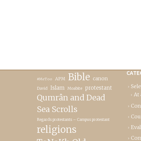
CATE
Bible
canon
APM
#MeToo
Sele
Islam
protestant
David
Moabite
At 
Qumrân and Dead
Con
Sea Scrolls
Cou
Regards protestants – Campus protestant
religions
Eva
Com