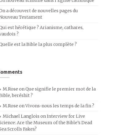
Un nouveau schisme dans l’Église catholique
On a découvert de nouvelles pages du
Nouveau Testament
Qui est hérétique ? Arianisme, cathares,
vaudois ?
Quelle est la Bible la plus complète ?
Comments
M.Rose
on
Que signifie le premier mot de la
Bible, beréshit ?
M.Rose
on
Vivons-nous les temps de la fin ?
Michael Langlois
on
Interview for Live
Science: Are the Museum of the Bible’s Dead
Sea Scrolls Fakes?