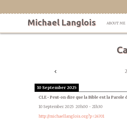
Skip
to
content
Michael Langlois
ABOUT ME
Ca
10 September 2025
CLE • Peut-on dire que la Bible est la Parole 
10 September 2025
20h00
-
21h30
http://michaellanglois.org?p=24701