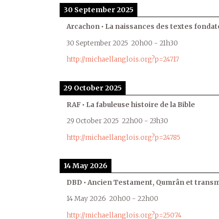
30 September 2025
Arcachon • La naissances des textes fondat
30 September 2025
20h00
-
21h30
http://michaellanglois.org?p=24717
29 October 2025
RAF • La fabuleuse histoire de la Bible
29 October 2025
22h00
-
23h30
http://michaellanglois.org?p=24785
14 May 2026
DBD • Ancien Testament, Qumrân et transmi
14 May 2026
20h00
-
22h00
http://michaellanglois.org?p=25074