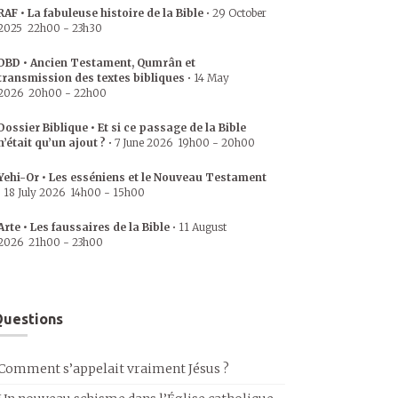
RAF • La fabuleuse histoire de la Bible
•
29 October
2025
22h00
-
23h30
DBD • Ancien Testament, Qumrân et
transmission des textes bibliques
•
14 May
2026
20h00
-
22h00
Dossier Biblique • Et si ce passage de la Bible
n’était qu’un ajout ?
•
7 June 2026
19h00
-
20h00
Yehi-Or • Les esséniens et le Nouveau Testament
•
18 July 2026
14h00
-
15h00
Arte • Les faussaires de la Bible
•
11 August
2026
21h00
-
23h00
uestions
Comment s’appelait vraiment Jésus ?