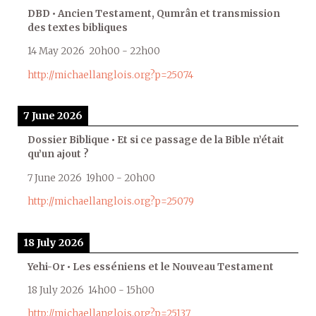
DBD • Ancien Testament, Qumrân et transmission
des textes bibliques
14 May 2026
20h00
-
22h00
http://michaellanglois.org?p=25074
7 June 2026
Dossier Biblique • Et si ce passage de la Bible n’était
qu’un ajout ?
7 June 2026
19h00
-
20h00
http://michaellanglois.org?p=25079
18 July 2026
Yehi-Or • Les esséniens et le Nouveau Testament
18 July 2026
14h00
-
15h00
http://michaellanglois.org?p=25137