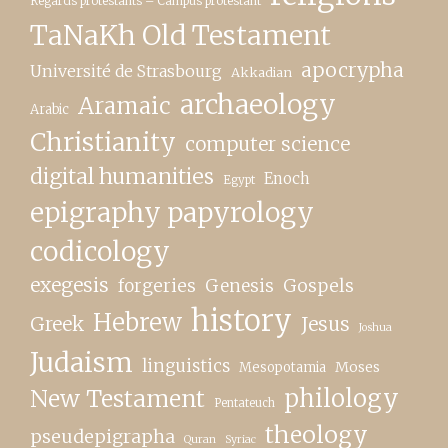
Regards protestants – Campus protestant
TaNaKh Old Testament
apocrypha
Université de Strasbourg
Akkadian
archaeology
Aramaic
Arabic
Christianity
computer science
digital humanities
Enoch
Egypt
epigraphy papyrology
codicology
exegesis
forgeries
Genesis
Gospels
history
Hebrew
Greek
Jesus
Joshua
Judaism
linguistics
Moses
Mesopotamia
New Testament
philology
Pentateuch
theology
pseudepigrapha
Quran
Syriac