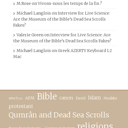
M.Rose
on
Vivons-nous les temps de la fin ?
Michael Langlois
on
Interview for Live Science:
Are the Museum of the Bible’s Dead Sea Scrolls
Fakes?
Valerie Green
on
Interview for Live Science: Are
the Museum of the Bible’s Dead Sea Scrolls Fakes?
Michael Langlois
on
Greek AZERTY Keyboard 1.2
Mac
Bible
canon
Islam
APM
David
Moabite
#MeToo
protestant
Qumrân and Dead Sea Scrolls
religions