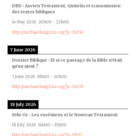
DBD • Ancien Testament, Qumrân et transmission
des textes bibliques
14 May 2026
20h00
-
22h00
http://michaellanglois.org?p=25074
7 June 2026
Dossier Biblique • Et si ce passage de la Bible n’était
qu’un ajout ?
7 June 2026
19h00
-
20h00
http://michaellanglois.org?p=25079
18 July 2026
Yehi-Or • Les esséniens et le Nouveau Testament
18 July 2026
14h00
-
15h00
http://michaellanglois.org?p=25137