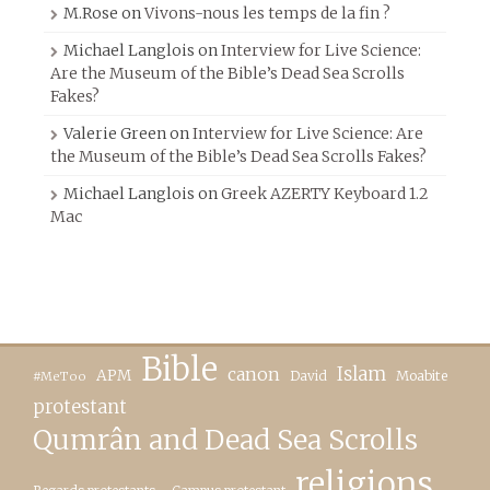
M.Rose
on
Vivons-nous les temps de la fin ?
Michael Langlois
on
Interview for Live Science:
Are the Museum of the Bible’s Dead Sea Scrolls
Fakes?
Valerie Green
on
Interview for Live Science: Are
the Museum of the Bible’s Dead Sea Scrolls Fakes?
Michael Langlois
on
Greek AZERTY Keyboard 1.2
Mac
Bible
canon
Islam
APM
David
Moabite
#MeToo
protestant
Qumrân and Dead Sea Scrolls
religions