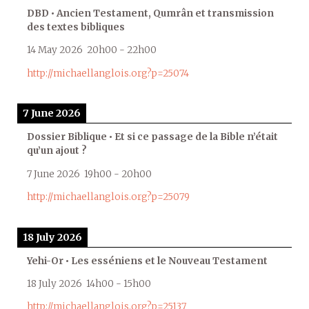
DBD • Ancien Testament, Qumrân et transmission
des textes bibliques
14 May 2026
20h00
-
22h00
http://michaellanglois.org?p=25074
7 June 2026
Dossier Biblique • Et si ce passage de la Bible n’était
qu’un ajout ?
7 June 2026
19h00
-
20h00
http://michaellanglois.org?p=25079
18 July 2026
Yehi-Or • Les esséniens et le Nouveau Testament
18 July 2026
14h00
-
15h00
http://michaellanglois.org?p=25137