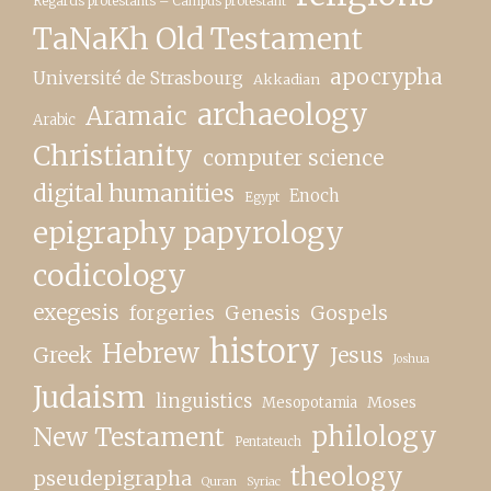
Regards protestants – Campus protestant
TaNaKh Old Testament
apocrypha
Université de Strasbourg
Akkadian
archaeology
Aramaic
Arabic
Christianity
computer science
digital humanities
Enoch
Egypt
epigraphy papyrology
codicology
exegesis
forgeries
Genesis
Gospels
history
Hebrew
Greek
Jesus
Joshua
Judaism
linguistics
Moses
Mesopotamia
New Testament
philology
Pentateuch
theology
pseudepigrapha
Quran
Syriac