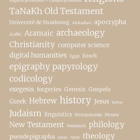
Regards protestants – Campus protestant
TaNaKh Old Testament
apocrypha
Université de Strasbourg
Akkadian
archaeology
Aramaic
Arabic
Christianity
computer science
digital humanities
Enoch
Egypt
epigraphy papyrology
codicology
exegesis
forgeries
Genesis
Gospels
history
Hebrew
Greek
Jesus
Joshua
Judaism
linguistics
Moses
Mesopotamia
New Testament
philology
Pentateuch
theology
pseudepigrapha
Quran
Syriac