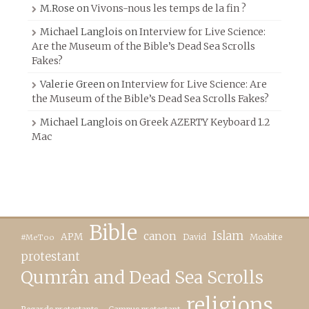
M.Rose
on
Vivons-nous les temps de la fin ?
Michael Langlois
on
Interview for Live Science:
Are the Museum of the Bible’s Dead Sea Scrolls
Fakes?
Valerie Green
on
Interview for Live Science: Are
the Museum of the Bible’s Dead Sea Scrolls Fakes?
Michael Langlois
on
Greek AZERTY Keyboard 1.2
Mac
Bible
canon
Islam
APM
David
Moabite
#MeToo
protestant
Qumrân and Dead Sea Scrolls
religions