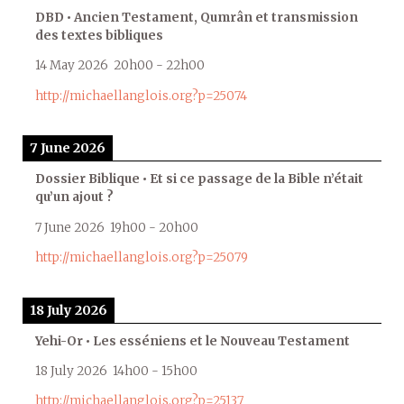
DBD • Ancien Testament, Qumrân et transmission
des textes bibliques
14 May 2026
20h00
-
22h00
http://michaellanglois.org?p=25074
7 June 2026
Dossier Biblique • Et si ce passage de la Bible n’était
qu’un ajout ?
7 June 2026
19h00
-
20h00
http://michaellanglois.org?p=25079
18 July 2026
Yehi-Or • Les esséniens et le Nouveau Testament
18 July 2026
14h00
-
15h00
http://michaellanglois.org?p=25137