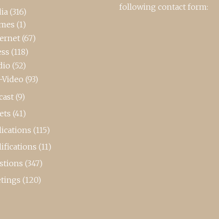
following contact form:
ia
(316)
mes
(1)
ternet
(67)
ess
(118)
dio
(52)
-Video
(93)
cast
(9)
ets
(41)
ications
(115)
ifications
(11)
stions
(347)
tings
(120)