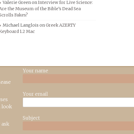
Valerie Green
on
Interview for Live Science:
Are the Museum of the Bible’s Dead Sea
Scrolls Fakes?
Michael Langlois
on
Greek AZERTY
Keyboard 1.2 Mac
Your name
lease
Your email
rses
 look
Subject
 ask