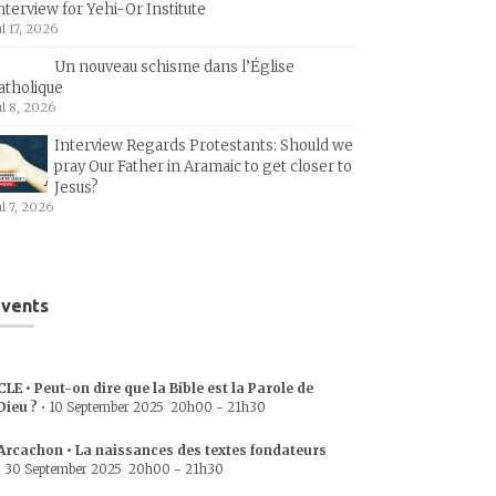
nterview for Yehi-Or Institute
ul 17, 2026
Un nouveau schisme dans l’Église
atholique
ul 8, 2026
Interview Regards Protestants: Should we
pray Our Father in Aramaic to get closer to
Jesus?
ul 7, 2026
vents
CLE • Peut-on dire que la Bible est la Parole de
Dieu ?
•
10 September 2025
20h00
-
21h30
Arcachon • La naissances des textes fondateurs
•
30 September 2025
20h00
-
21h30