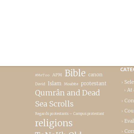
CATE
Bible
canon
APM
#MeToo
Sele
Islam
protestant
David
Moabite
At 
Qumrân and Dead
Con
Sea Scrolls
Cou
Regards protestants – Campus protestant
religions
Eva
Com