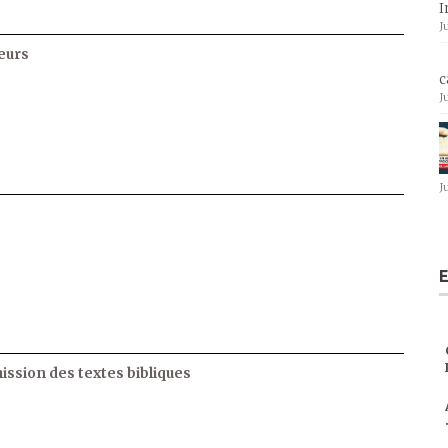
I
J
eurs
c
J
J
E
ssion des textes bibliques