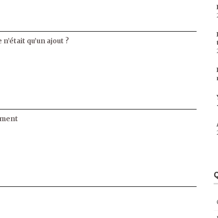
 n’était qu’un ajout ?
ament
Q