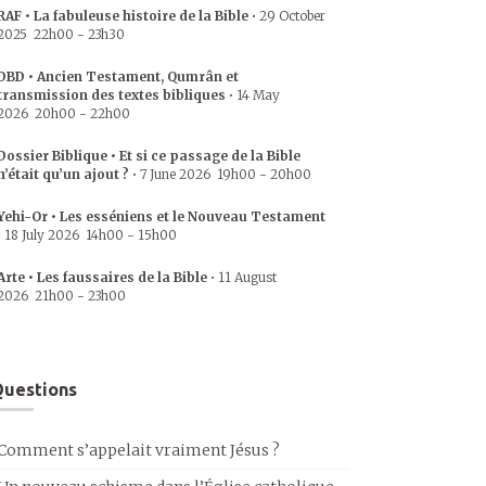
RAF • La fabuleuse histoire de la Bible
•
29 October
2025
22h00
-
23h30
DBD • Ancien Testament, Qumrân et
transmission des textes bibliques
•
14 May
2026
20h00
-
22h00
Dossier Biblique • Et si ce passage de la Bible
n’était qu’un ajout ?
•
7 June 2026
19h00
-
20h00
Yehi-Or • Les esséniens et le Nouveau Testament
•
18 July 2026
14h00
-
15h00
Arte • Les faussaires de la Bible
•
11 August
2026
21h00
-
23h00
uestions
Comment s’appelait vraiment Jésus ?