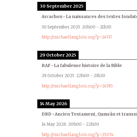
30 September 2025
Arcachon • La naissances des textes fondat
30 September 2025
20h00
-
21h30
http://michaellanglois.org?p=24717
29 October 2025
RAF • La fabuleuse histoire de la Bible
29 October 2025
22h00
-
23h30
http://michaellanglois.org?p=24785
14 May 2026
DBD • Ancien Testament, Qumrân et transmi
14 May 2026
20h00
-
22h00
http://michaellanglois.org?p=25074