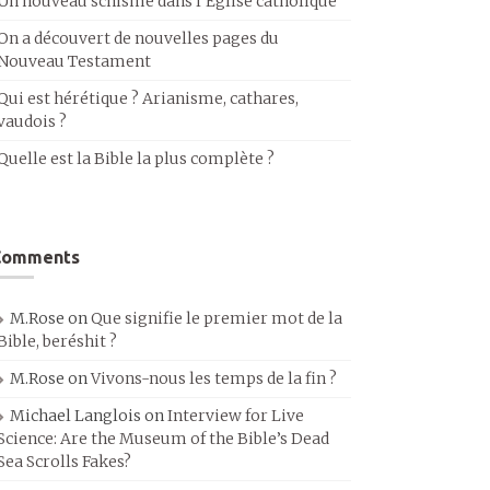
Un nouveau schisme dans l’Église catholique
On a découvert de nouvelles pages du
Nouveau Testament
Qui est hérétique ? Arianisme, cathares,
vaudois ?
Quelle est la Bible la plus complète ?
Comments
M.Rose
on
Que signifie le premier mot de la
Bible, beréshit ?
M.Rose
on
Vivons-nous les temps de la fin ?
Michael Langlois
on
Interview for Live
Science: Are the Museum of the Bible’s Dead
Sea Scrolls Fakes?