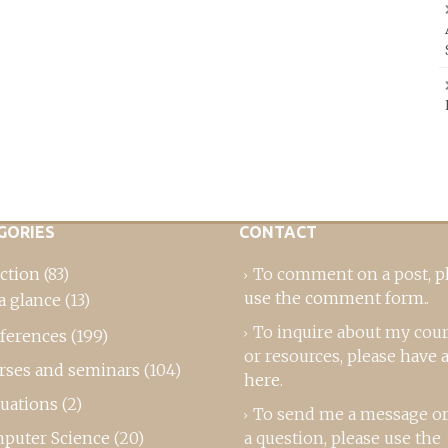
GORIES
CONTACT
ction
(83)
To comment on a post,
p
use the comment form
..
a glance
(13)
To inquire about my cou
ferences
(199)
or resources, please
have a
rses and seminars
(104)
here
.
luations
(2)
To send me a message or
puter Science
(20)
a question, please use the