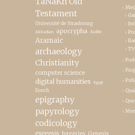
TaNaKh Old
Med
Testament
Ga
Université de Strasbourg
In
apocrypha
Pr
Akkadian
Arabic
Aramaic
Ra
TV
archaeology
Pod
Christianity
Proj
computer science
Publ
digital humanities
Egypt
Enoch
Qual
epigraphy
Que
papyrology
Mee
codicology
exegesis
forgeries
Genesis