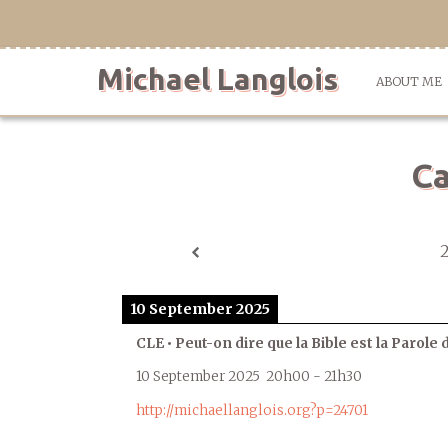
Skip
to
content
Michael Langlois
ABOUT ME
Ca
10 September 2025
CLE • Peut-on dire que la Bible est la Parole 
10 September 2025
20h00
-
21h30
http://michaellanglois.org?p=24701