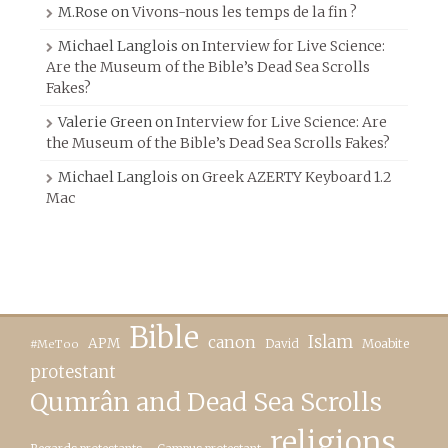
M.Rose
on
Vivons-nous les temps de la fin ?
Michael Langlois
on
Interview for Live Science:
Are the Museum of the Bible’s Dead Sea Scrolls
Fakes?
Valerie Green
on
Interview for Live Science: Are
the Museum of the Bible’s Dead Sea Scrolls Fakes?
Michael Langlois
on
Greek AZERTY Keyboard 1.2
Mac
Bible
canon
Islam
APM
David
Moabite
#MeToo
protestant
Qumrân and Dead Sea Scrolls
religions