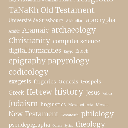
Regards protestants – Campus protestant
TaNaKh Old Testament
apocrypha
Université de Strasbourg
Akkadian
archaeology
Aramaic
Arabic
Christianity
computer science
digital humanities
Enoch
Egypt
epigraphy papyrology
codicology
exegesis
forgeries
Genesis
Gospels
history
Hebrew
Greek
Jesus
Joshua
Judaism
linguistics
Moses
Mesopotamia
New Testament
philology
Pentateuch
theology
pseudepigrapha
Quran
Syriac