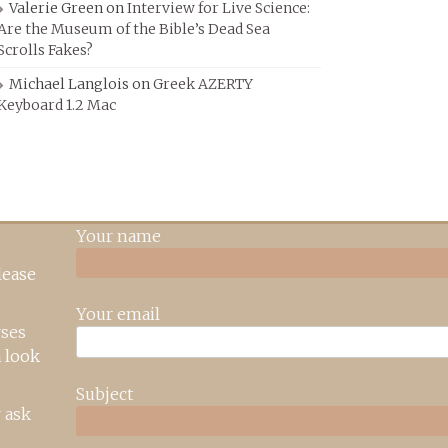
Valerie Green
on
Interview for Live Science:
Are the Museum of the Bible’s Dead Sea
Scrolls Fakes?
Michael Langlois
on
Greek AZERTY
Keyboard 1.2 Mac
Your name
lease
Your email
rses
 look
Subject
 ask