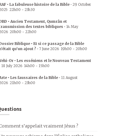
RAF • La fabuleuse histoire de la Bible
•
29 October
2025
22h00
-
23h30
DBD • Ancien Testament, Qumrân et
transmission des textes bibliques
•
14 May
2026
20h00
-
22h00
Dossier Biblique • Et si ce passage de la Bible
n’était qu’un ajout ?
•
7 June 2026
19h00
-
20h00
Yehi-Or • Les esséniens et le Nouveau Testament
•
18 July 2026
14h00
-
15h00
Arte • Les faussaires de la Bible
•
11 August
2026
21h00
-
23h00
uestions
Comment s’appelait vraiment Jésus ?