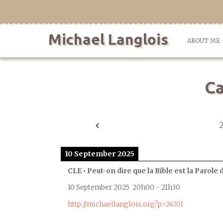
Skip
to
content
Michael Langlois
ABOUT ME
Ca
10 September 2025
CLE • Peut-on dire que la Bible est la Parole 
10 September 2025
20h00
-
21h30
http://michaellanglois.org?p=24701