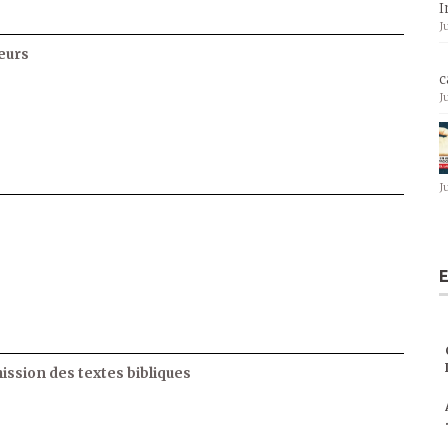
I
J
eurs
c
J
J
E
ssion des textes bibliques