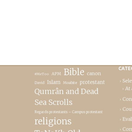
CATE
Bible
canon
APM
#MeToo
Sele
Islam
protestant
David
Moabite
At 
Qumrân and Dead
Con
Sea Scrolls
Cou
Regards protestants – Campus protestant
religions
Eva
Com