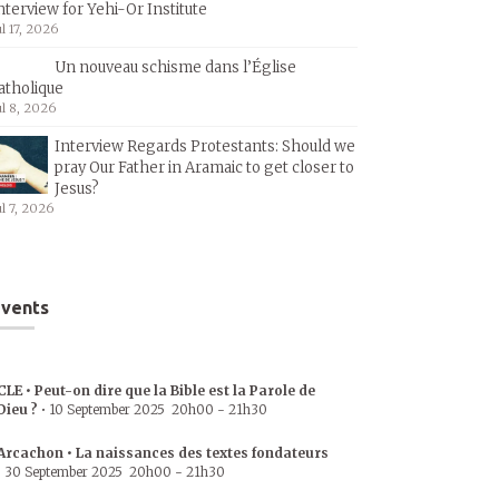
nterview for Yehi-Or Institute
ul 17, 2026
Un nouveau schisme dans l’Église
atholique
ul 8, 2026
Interview Regards Protestants: Should we
pray Our Father in Aramaic to get closer to
Jesus?
ul 7, 2026
vents
CLE • Peut-on dire que la Bible est la Parole de
Dieu ?
•
10 September 2025
20h00
-
21h30
Arcachon • La naissances des textes fondateurs
•
30 September 2025
20h00
-
21h30