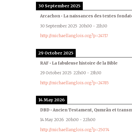
30 September 2025
Arcachon • La naissances des textes fondat
30 September 2025
20h00
-
21h30
http://michaellanglois.org?p=24717
29 October 2025
RAF • La fabuleuse histoire de la Bible
29 October 2025
22h00
-
23h30
http://michaellanglois.org?p=24785
14 May 2026
DBD • Ancien Testament, Qumrân et transmi
14 May 2026
20h00
-
22h00
http://michaellanglois.org?p=25074