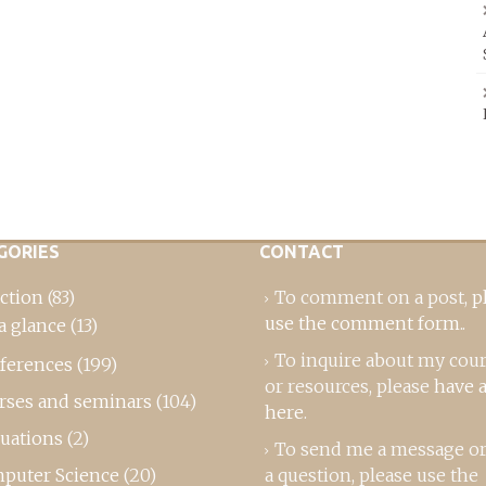
GORIES
CONTACT
ction
(83)
To comment on a post,
p
use the comment form
..
a glance
(13)
To inquire about my cou
ferences
(199)
or resources, please
have a
rses and seminars
(104)
here
.
luations
(2)
To send me a message or
puter Science
(20)
a question, please use the