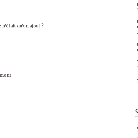
 n’était qu’un ajout ?
ament
Q