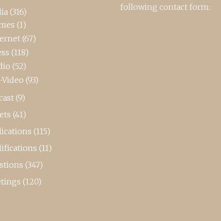
following contact form:
ia
(316)
mes
(1)
ternet
(67)
ess
(118)
dio
(52)
-Video
(93)
cast
(9)
ets
(41)
ications
(115)
ifications
(11)
stions
(347)
tings
(120)