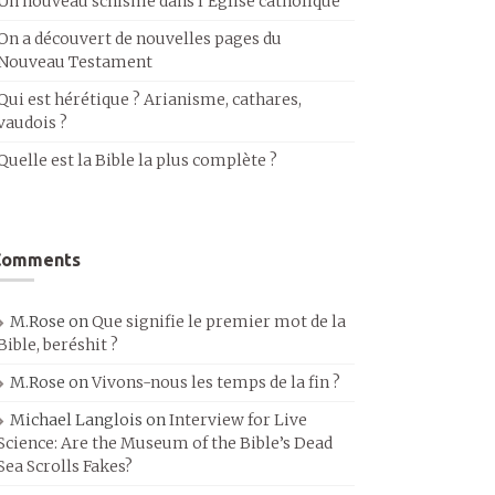
Un nouveau schisme dans l’Église catholique
On a découvert de nouvelles pages du
Nouveau Testament
Qui est hérétique ? Arianisme, cathares,
vaudois ?
Quelle est la Bible la plus complète ?
Comments
M.Rose
on
Que signifie le premier mot de la
Bible, beréshit ?
M.Rose
on
Vivons-nous les temps de la fin ?
Michael Langlois
on
Interview for Live
Science: Are the Museum of the Bible’s Dead
Sea Scrolls Fakes?