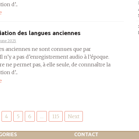
ion d’...
e
ation des langues anciennes
June 2025
es anciennes ne sont connues que par
. Il n’y a pas d’enregistrement audio à l’époque.
ure ne permet pas, à elle seule, de connnaître la
ion d’...
e
4
5
6
…
115
Next
GORIES
CONTACT