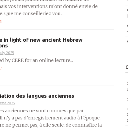
mais vos interventions m’ont donné envie de
ble. Que me conseilleriez vou...
e
e in light of new ancient Hebrew
ions
July 2025
ed by CERE for an online lecture....
e
ation des langues anciennes
June 2025
es anciennes ne sont connues que par
. Il n’y a pas d’enregistrement audio à l’époque.
ure ne permet pas, à elle seule, de connnaître la