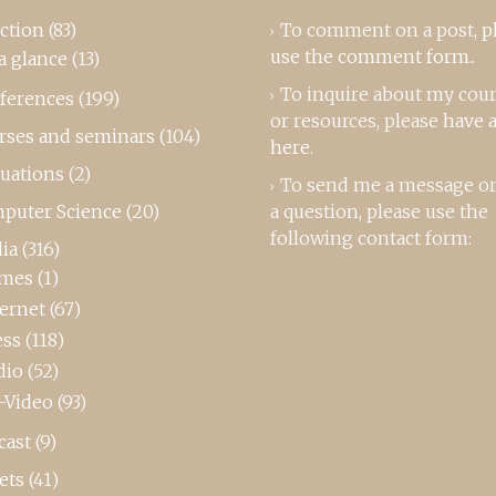
ction
(83)
To comment on a post,
p
use the comment form
..
a glance
(13)
To inquire about my cou
ferences
(199)
or resources, please
have a
rses and seminars
(104)
here
.
luations
(2)
To send me a message or
puter Science
(20)
a question, please use the
following contact form:
ia
(316)
mes
(1)
ternet
(67)
ess
(118)
dio
(52)
-Video
(93)
cast
(9)
ets
(41)