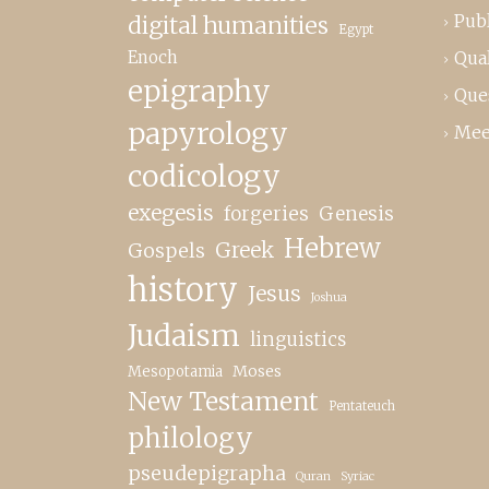
Publ
digital humanities
Egypt
Enoch
Qual
epigraphy
Que
papyrology
Mee
codicology
exegesis
forgeries
Genesis
Hebrew
Greek
Gospels
history
Jesus
Joshua
Judaism
linguistics
Moses
Mesopotamia
New Testament
Pentateuch
philology
pseudepigrapha
Quran
Syriac