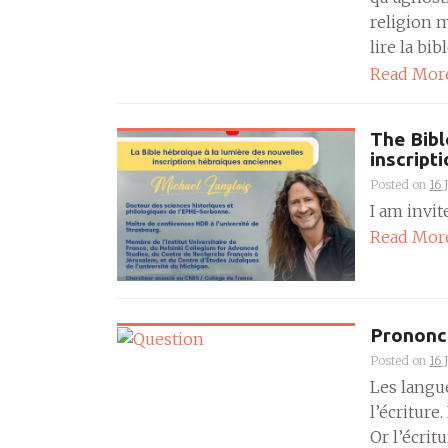
religion 
lire la bi
Read Mor
The Bibl
inscript
Posted on
16 
I am invit
Read Mor
Prononci
Posted on
16 
Les langu
l’écriture
Or l’écrit