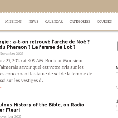
MISSIONS
NEWS
CALENDAR
CATEGORIES
COURSES
gie : a-t-on retrouvé l’arche de Noé ?
du Pharaon ? La femme de Lot ?
 November 2025
ov 23, 2025 at 3:09 AM Bonjour Monsieur
'aimerais savoir quel est votre avis sur les
es concernant la statue de sel de la femme de
si sur les vestiges d...
e
A
t
lous History of the Bible, on Radio
J
er Fleuri
November 2025