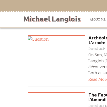
Skip
to
content
Michael Langlois
ABOUT ME
Archéolo
L’armée 
Posted on
24
On Sun, N
Langlois J
découvert
Loth et aus
Read Mor
The Fabu
l’Amandi
Posted on
2 