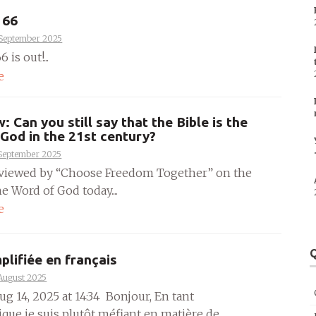
 66
 September 2025
 is out!...
e
: Can you still say that the Bible is the
God in the 21st century?
 September 2025
rviewed by “Choose Freedom Together” on the
he Word of God today....
e
Q
mplifiée en français
August 2025
g 14, 2025 at 14:34 Bonjour, En tant
ique je suis plutôt méfiant en matière de