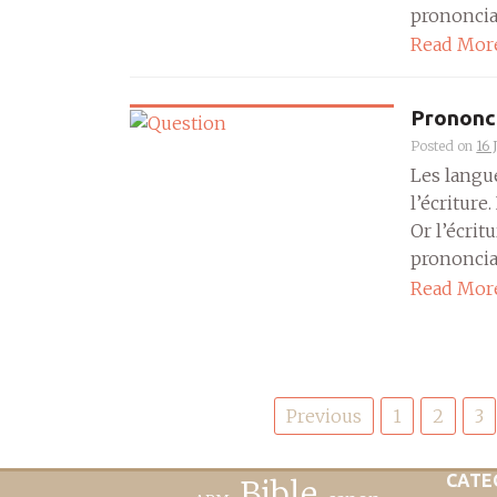
prononciat
Read Mor
Prononci
Posted on
16 
Les langu
l’écriture
Or l’écrit
prononciat
Read Mor
Posts
Previous
1
2
3
pagination
CATE
Bible