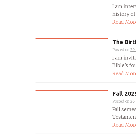
I am inte
history of 
Read Mor
The Birt
Posted on
29
I am invit
Bible’s fou
Read Mor
Fall 20
Posted on
26
Fall semes
Testament
Read Mor