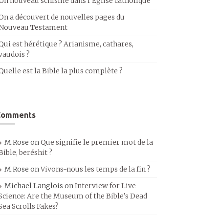
Un nouveau schisme dans l’Église catholique
On a découvert de nouvelles pages du
Nouveau Testament
Qui est hérétique ? Arianisme, cathares,
vaudois ?
Quelle est la Bible la plus complète ?
Comments
M.Rose
on
Que signifie le premier mot de la
Bible, beréshit ?
M.Rose
on
Vivons-nous les temps de la fin ?
Michael Langlois
on
Interview for Live
Science: Are the Museum of the Bible’s Dead
Sea Scrolls Fakes?