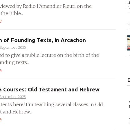
I
rviewed by Radio l’Amandier Fleuri on the
J
the Bible....
e
c
J
h of Founding Texts, in Arcachon
 September 2025
J
ed to give a public lecture on the birth of the
nding texts....
e
E
25 Courses: Old Testament and Hebrew
 September 2025
ter is here! I’m teaching several classes in Old
 and Hebrew....
e