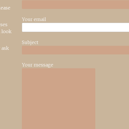
lease
Your email
rses
 look
Subject
 ask
Your message