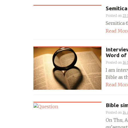
Semitica
Posted on
23
Semitica 66
Read Mor
Interview
Word of 
Posted on
16
I am inte
Bible as t
Read Mor
Bible si
Posted on
14 
On Thu, Au
qu’agnost