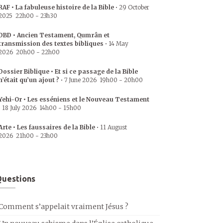
RAF • La fabuleuse histoire de la Bible
•
29 October
2025
22h00
-
23h30
DBD • Ancien Testament, Qumrân et
transmission des textes bibliques
•
14 May
2026
20h00
-
22h00
Dossier Biblique • Et si ce passage de la Bible
n’était qu’un ajout ?
•
7 June 2026
19h00
-
20h00
Yehi-Or • Les esséniens et le Nouveau Testament
•
18 July 2026
14h00
-
15h00
Arte • Les faussaires de la Bible
•
11 August
2026
21h00
-
23h00
uestions
Comment s’appelait vraiment Jésus ?