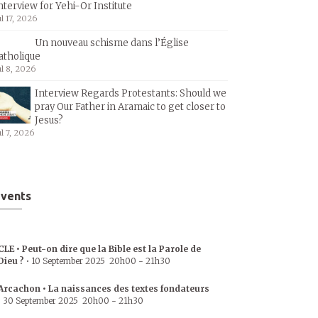
nterview for Yehi-Or Institute
ul 17, 2026
Un nouveau schisme dans l’Église
atholique
ul 8, 2026
Interview Regards Protestants: Should we
pray Our Father in Aramaic to get closer to
Jesus?
ul 7, 2026
vents
CLE • Peut-on dire que la Bible est la Parole de
Dieu ?
•
10 September 2025
20h00
-
21h30
Arcachon • La naissances des textes fondateurs
•
30 September 2025
20h00
-
21h30