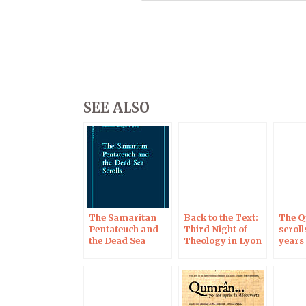
SEE ALSO
The Samaritan
Back to the Text:
The 
Pentateuch and
Third Night of
scroll
the Dead Sea
Theology in Lyon
years
Scrolls