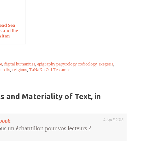
ead Sea
s and the
itan
teuch
e
,
digital humanities
,
epigraphy papyrology codicology
,
exegesis
,
crolls
,
religions
,
TaNaKh Old Testament
 and Materiality of Text, in
4 April 2018
ebook
us un échantillon pour vos lecteurs ?