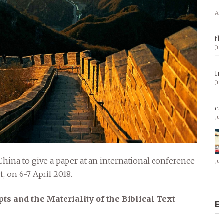
A
t
J
I
J
c
J
China to give a paper at an international conference
J
t
, on 6-7 April 2018.
ts and the Materiality of the Biblical Text
E