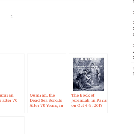
Qumran
Qumran, the
The Book of
s after 70
Dead Sea Scrolls
Jeremiah, in Paris
After 70 Years, in
on Oct 4-5, 2017
Blois on Oct 7,
2017