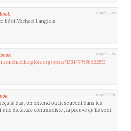
5 April 2018
ebook
yez béni Michael Langlois
6 April 2018
ebook
m/michaellanglois.org/posts/1381497558622533
6 April 2018
book
eçu là bas , on entend ou lit souvent dans les
t une dictature communiste , la preuve qu’ils sont