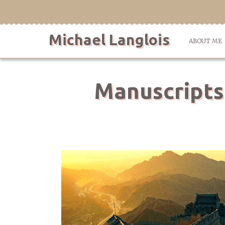
Skip
to
content
Michael Langlois
ABOUT ME
Manuscripts 