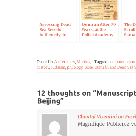
Assessing Dead
Qumran After 70
The D
Sea Scrolls
Years, at the
Scroll
Authencity, in
Polish Academy
Samar
Berlin on August
of Sciences in
Penta
8, 2017
Paris
Posted in
Conferences
,
Meetings
Tagged
computer scienc
history
,
Judaism
,
philology
,
Bible
,
Qumrân and Dead Sea S
12 thoughts on “
Manuscripts
Beijing
”
Chantal Visentini on Fac
Magnifique. Publierez-vo