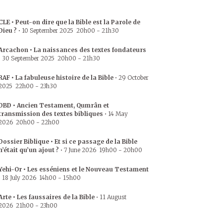
CLE • Peut-on dire que la Bible est la Parole de
Dieu ?
•
10 September 2025
20h00
-
21h30
Arcachon • La naissances des textes fondateurs
•
30 September 2025
20h00
-
21h30
RAF • La fabuleuse histoire de la Bible
•
29 October
2025
22h00
-
23h30
DBD • Ancien Testament, Qumrân et
transmission des textes bibliques
•
14 May
2026
20h00
-
22h00
Dossier Biblique • Et si ce passage de la Bible
n’était qu’un ajout ?
•
7 June 2026
19h00
-
20h00
Yehi-Or • Les esséniens et le Nouveau Testament
•
18 July 2026
14h00
-
15h00
Arte • Les faussaires de la Bible
•
11 August
2026
21h00
-
23h00