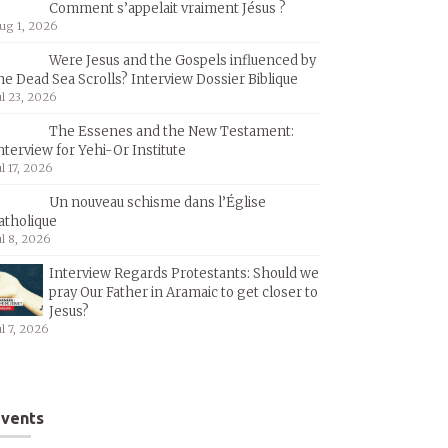
Comment s’appelait vraiment Jésus ?
ug 1, 2026
Were Jesus and the Gospels influenced by
he Dead Sea Scrolls? Interview Dossier Biblique
ul 23, 2026
The Essenes and the New Testament:
nterview for Yehi-Or Institute
ul 17, 2026
Un nouveau schisme dans l’Église
atholique
ul 8, 2026
Interview Regards Protestants: Should we
pray Our Father in Aramaic to get closer to
Jesus?
ul 7, 2026
vents