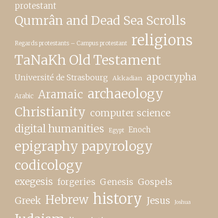
protestant
Qumrân and Dead Sea Scrolls
religions
Regards protestants – Campus protestant
TaNaKh Old Testament
apocrypha
Université de Strasbourg
Akkadian
archaeology
Aramaic
Arabic
Christianity
computer science
digital humanities
Enoch
Egypt
epigraphy papyrology
codicology
exegesis
forgeries
Genesis
Gospels
history
Hebrew
Greek
Jesus
Joshua