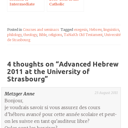
Intermediate
Catholic
Biblical Hebrew at
University of
Unistra
Paris
Posted in
Courses and seminars
Tagged
exegesis
,
Hebrew
,
linguistics
,
philology
,
theology
,
Bible
,
religions
,
TaNaKh Old Testament
,
Université
de Strasbourg
4 thoughts on “
Advanced Hebrew
2011 at the University of
Strasbourg
”
23 August 2011
Metzger Anne
Bonjour,
je voudrais savoir si vous assurez des cours
d’hébreu avancé pour cette année scolaire et peut-
on les suivre en tant qu’auditeur libre?