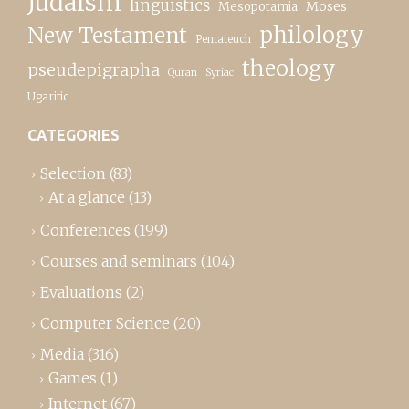
Judaism
linguistics
Moses
Mesopotamia
New Testament
philology
Pentateuch
theology
pseudepigrapha
Quran
Syriac
Ugaritic
CATEGORIES
Selection
(83)
At a glance
(13)
Conferences
(199)
Courses and seminars
(104)
Evaluations
(2)
Computer Science
(20)
Media
(316)
Games
(1)
Internet
(67)