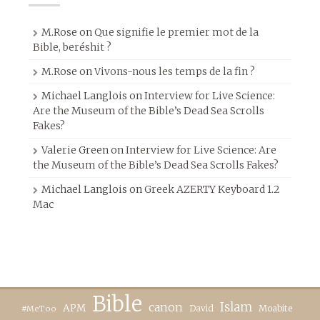
M.Rose
on
Que signifie le premier mot de la
Bible, beréshit ?
M.Rose
on
Vivons-nous les temps de la fin ?
Michael Langlois
on
Interview for Live Science:
Are the Museum of the Bible’s Dead Sea Scrolls
Fakes?
Valerie Green
on
Interview for Live Science: Are
the Museum of the Bible’s Dead Sea Scrolls Fakes?
Michael Langlois
on
Greek AZERTY Keyboard 1.2
Mac
Bible
canon
Islam
APM
David
Moabite
#MeToo