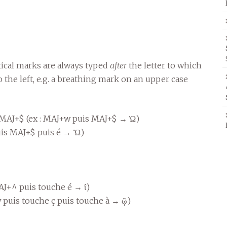
tical marks are always typed
after
the letter to which
 the left, e.g. a breathing mark on an upper case
 : MAJ+$ (ex : MAJ+w puis MAJ+$ → Ὡ)
puis MAJ+$ puis é → Ὥ)
AJ+^ puis touche é → ΐ)
 w puis touche ç puis touche à → ῷ)