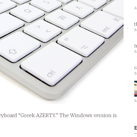
A
t
J
I
J
c
J
J
keyboard “Greek AZERTY.” The Windows version is
E