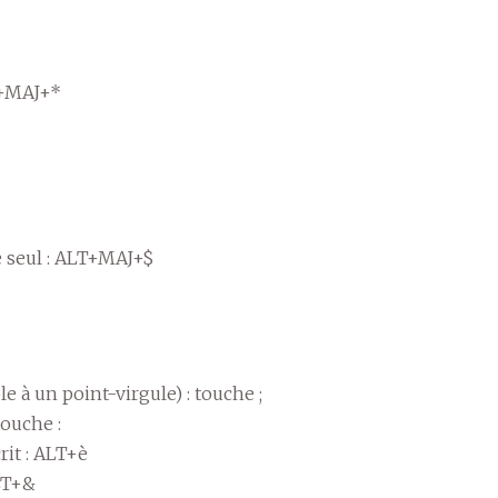
LT+MAJ+*
de seul : ALT+MAJ+$
e à un point-virgule) : touche ;
touche :
rit : ALT+è
ALT+&