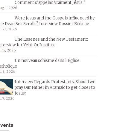
Comment s’appelait vraiment Jésus ?
ug 1, 2026
Were Jesus and the Gospels influenced by
he Dead Sea Scrolls? Interview Dossier Biblique
ul 23, 2026
The Essenes and the New Testament:
nterview for Yehi-Or Institute
ul 17, 2026
Un nouveau schisme dans l’Église
atholique
ul 8, 2026
Interview Regards Protestants: Should we
pray Our Father in Aramaic to get closer to
Jesus?
ul 7, 2026
vents