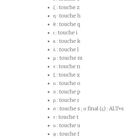
ζ : touche z
η : touche h
θ : touche q
ι : touche i
κ : touche k
λ : touche l
μ : touche m
ν : touche n
ξ : touche x
ο : touche o
π : touche p
ρ : touche r
σ : touche s ; σ final (ς) : ALT+s
τ : touche t
υ : touche u
φ : touche f