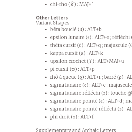
chi-rho (☧) : MAJ+`
Other Letters
Variant Shapes
bêta bouclé (ϐ) : ALT+b
epsilon lunaire (ϵ) : ALT+e ; réfléchi
thêta cursif (ϑ) : ALT+q ; majuscule
kappa cursif (ϰ) : ALT+k
upsilon crochet (ϒ) : ALT+MAJ+u
pi cursif (ϖ) : ALT+p
rhô à queue (ϱ) : ALT+r ; barré (ϼ) :
sigma lunaire (ϲ) : ALT+c ; majuscul
sigma lunaire réfléchi (ͻ) : touche 
sigma lunaire pointé (ͼ) : ALT+d ; 
sigma lunaire pointé réfléchi (ͽ) :
phi droit (ϕ) : ALT+f
Supplementary and Archaic Letters