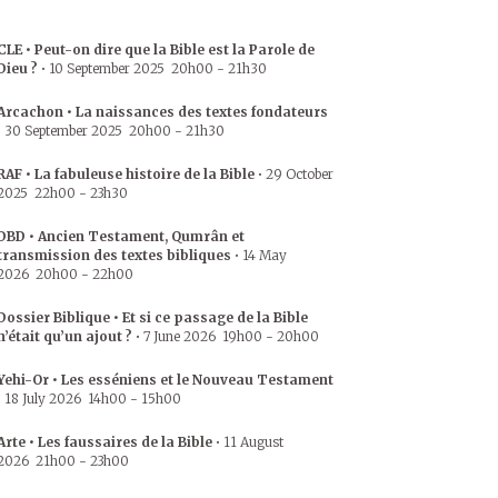
CLE • Peut-on dire que la Bible est la Parole de
Dieu ?
•
10 September 2025
20h00
-
21h30
Arcachon • La naissances des textes fondateurs
•
30 September 2025
20h00
-
21h30
RAF • La fabuleuse histoire de la Bible
•
29 October
2025
22h00
-
23h30
DBD • Ancien Testament, Qumrân et
transmission des textes bibliques
•
14 May
2026
20h00
-
22h00
Dossier Biblique • Et si ce passage de la Bible
n’était qu’un ajout ?
•
7 June 2026
19h00
-
20h00
Yehi-Or • Les esséniens et le Nouveau Testament
•
18 July 2026
14h00
-
15h00
Arte • Les faussaires de la Bible
•
11 August
2026
21h00
-
23h00