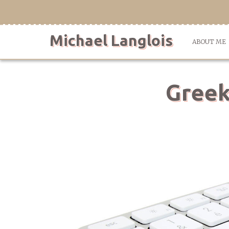
Skip
to
content
Michael Langlois
ABOUT ME
Greek