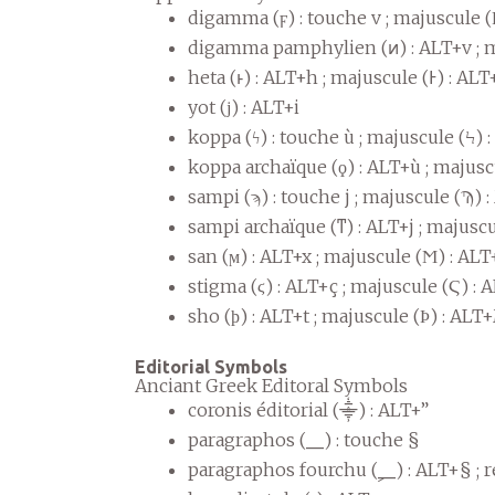
digamma (ϝ) : touche v ; majuscule (
digamma pamphylien (ͷ) : ALT+v ; 
heta (ͱ) : ALT+h ; majuscule (Ͱ) : A
yot (ϳ) : ALT+i
koppa (ϟ) : touche ù ; majuscule (Ϟ) 
koppa archaïque (ϙ) : ALT+ù ; majus
sampi (ϡ) : touche j ; majuscule (Ϡ) 
sampi archaïque (ͳ) : ALT+j ; majusc
san (ϻ) : ALT+x ; majuscule (Ϻ) : AL
stigma (ϛ) : ALT+ç ; majuscule (Ϛ) :
sho (ϸ) : ALT+t ; majuscule (Ϸ) : ALT
Editorial Symbols
Anciant Greek Editoral Symbols
coronis éditorial (⸎) : ALT+”
paragraphos (⸏) : touche §
paragraphos fourchu (⸐) : ALT+§ ; 