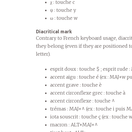
χ : touche c
ψ : touche y
ω : touche w
Diacritical mark
Contrary to French keyboard usage, diacri
they belong (even if they are positioned to
letter).
esprit doux : touche $ ; esprit rude
accent aigu : touche é (ex : MAJ+w 
accent grave : touche è
accent circonflexe grec : touche à
accent circonflexe : touche ^
trémas : MAJ+^ (ex : touche i puis M
iota souscrit : touche ç (ex : touche
macron : ALT+MAJ+^