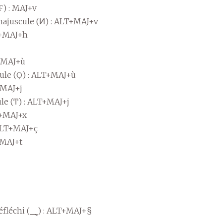
Ϝ) : MAJ+v
majuscule (Ͷ) : ALT+MAJ+v
LT+MAJ+h
: MAJ+ù
cule (Ϙ) : ALT+MAJ+ù
: MAJ+j
ule (Ͳ) : ALT+MAJ+j
T+MAJ+x
 ALT+MAJ+ç
+MAJ+t
réfléchi (⸑) : ALT+MAJ+§