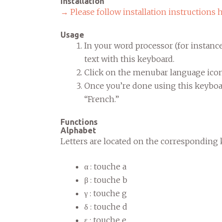
Installation
→ Please follow installation instructions h
Usage
In your word processor (for instanc
text with this keyboard.
Click on the menubar language ico
Once you’re done using this keyboa
“French.”
Functions
Alphabet
Letters are located on the corresponding 
α : touche a
β : touche b
γ : touche g
δ : touche d
ε : touche e