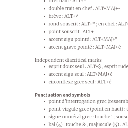
tiret haut : ALT+-
double trait en chef : ALT+MAJ+-
brève : ALT+^
rond souscrit : ALT+* ; en chef : A
point souscrit : ALT+;
accent aigu pointé : ALT+MAJ+”
accent grave pointé : ALT+MAJ+è
Independent diacritical marks
esprit doux seul : ALT+$ ; esprit ru
accent aigu seul : ALT+MAJ+é
circonflexe grec seul : ALT+é
Punctuation and symbols
point d’interrogation grec (ressembl
point-virgule grec (point en haut) : 
signe numéral grec : touche ‘ ; sousc
kai (ϗ) : touche & ; majuscule (Ϗ) : 