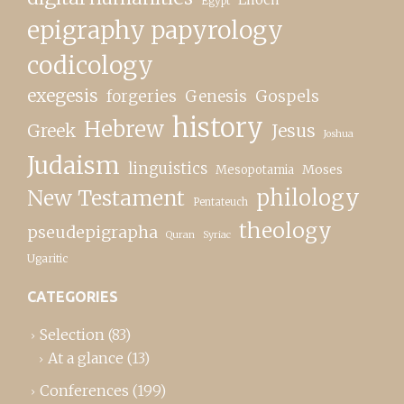
Egypt
epigraphy papyrology
codicology
exegesis
forgeries
Genesis
Gospels
history
Hebrew
Greek
Jesus
Joshua
Judaism
linguistics
Moses
Mesopotamia
New Testament
philology
Pentateuch
theology
pseudepigrapha
Quran
Syriac
Ugaritic
CATEGORIES
Selection
(83)
At a glance
(13)
Conferences
(199)