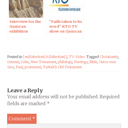
Interview for the
“Faith taken to its
Qumran
word” KTO TV
exhibition
show on Qumran
Posted in
[:en]Selection[:fr]Sélection[:]
,
TV-Video
Tagged
Christianity
,
Genesis
,
John
,
New Testament
,
philology
,
theology
,
Bible
,
Outre-mer
1ère
,
Paul
,
protestant
,
TaNaKh Old Testament
Leave a Reply
Your email address will not be published.
Required
fields are marked
*
Comment
*