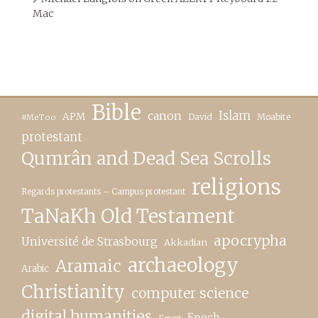
Mac
Bible
canon
Islam
APM
David
Moabite
#MeToo
protestant
Qumrân and Dead Sea Scrolls
religions
Regards protestants – Campus protestant
TaNaKh Old Testament
apocrypha
Université de Strasbourg
Akkadian
archaeology
Aramaic
Arabic
Christianity
computer science
digital humanities
Enoch