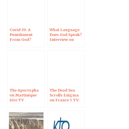
Covid-19: A
What Language
Punishment
Does God Speak?
From God?
Interview on
Interview on
Outre-Mer TV
Campus
Protestant
The Apocrypha
The Dead Sea
on Martinique
Scrolls Enigma
1ère TV
on France 5 TV:
Live Show “C
dans l’air”