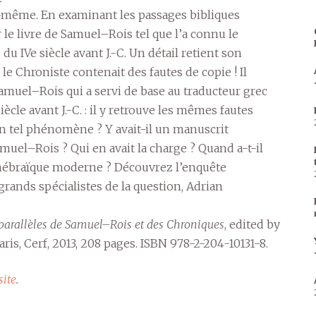
e-même. En examinant les passages bibliques
 le livre de Samuel–Rois tel que l’a connu le
u IVe siècle avant J.-C. Un détail retient son
 le Chroniste contenait des fautes de copie ! Il
 Samuel–Rois qui a servi de base au traducteur grec
 siècle avant J.-C. : il y retrouve les mêmes fautes
 tel phénomène ? Y avait-il un manuscrit
amuel–Rois ? Qui en avait la charge ? Quand a-t-il
e hébraïque moderne ? Découvrez l’enquête
rands spécialistes de la question, Adrian
 parallèles de Samuel–Rois et des Chroniques
, edited by
Paris, Cerf, 2013, 208 pages. ISBN 978-2-204-10131-8.
site
.