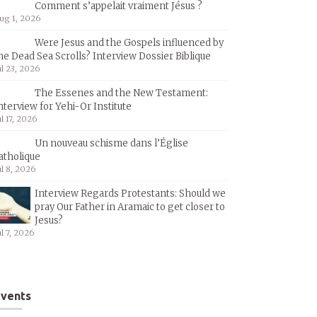
Comment s’appelait vraiment Jésus ?
ug 1, 2026
Were Jesus and the Gospels influenced by
he Dead Sea Scrolls? Interview Dossier Biblique
ul 23, 2026
The Essenes and the New Testament:
nterview for Yehi-Or Institute
ul 17, 2026
Un nouveau schisme dans l’Église
atholique
ul 8, 2026
Interview Regards Protestants: Should we
pray Our Father in Aramaic to get closer to
Jesus?
ul 7, 2026
vents