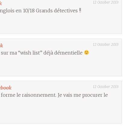
12 October 2013
k
nglois en 10/18 Grands détectives !!
12 October 2013
ok
s sur ma “wish list” déjà démentielle
12 October 2013
ebook
a forme le raisonnement. Je vais me procurer le