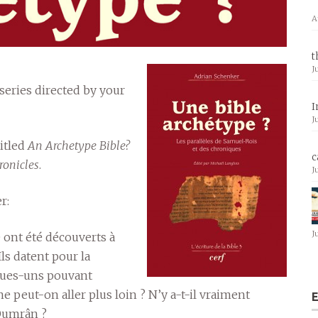
A
t
J
a series directed by your
I
J
titled
An Archetype Bible?
c
ronicles
.
J
r:
J
 ont été découverts à
ls datent pour la
lques-uns pouvant
ne peut-on aller plus loin ? N’y a-t-il vraiment
E
 Qumrân ?