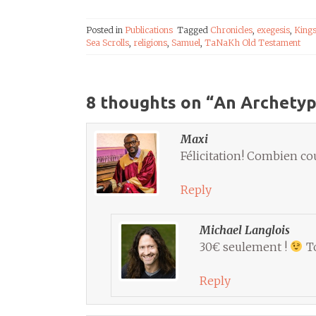
Posted in
Publications
Tagged
Chronicles
,
exegesis
,
King
Sea Scrolls
,
religions
,
Samuel
,
TaNaKh Old Testament
8 thoughts on “
An Archetyp
Maxi
Félicitation! Combien cou
Reply
Michael Langlois
30€ seulement !
To
Reply