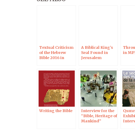
Textual Criticism
A Biblical King’s
Throu
of the Hebrew
Seal Found in
in MP
Bible 2016 in
Jerusalem
Paris
Writing the Bible
Interview for the
Qumr
“Bible, Heritage of
Exhibi
Mankind”
Interv
exhibition
Chron
BnF