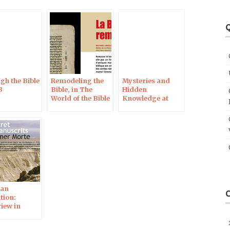
Q
gh the Bible
Remodeling the
Mysteries and
3
Bible, in The
Hidden
World of the Bible
Knowledge at
Magazine
Qumran: Dt 29:28
in Light of the
Dead Sea Scrolls
an
tion:
iew in
iques de la