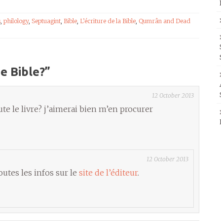
s
,
philology
,
Septuagint
,
Bible
,
L’écriture de la Bible
,
Qumrân and Dead
e Bible?
”
12 October 2013
te le livre? j’aimerai bien m’en procurer
12 October 2013
utes les infos sur le
site de l’éditeur
.