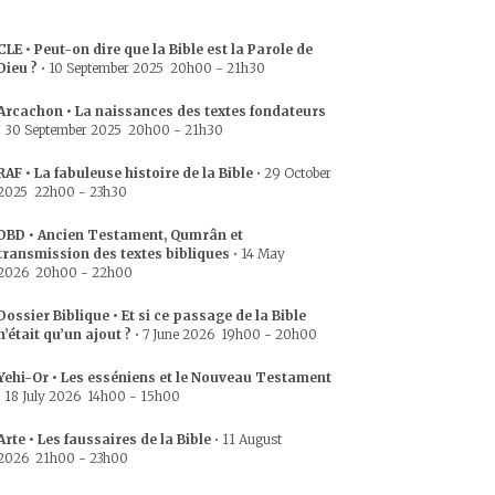
CLE • Peut-on dire que la Bible est la Parole de
Dieu ?
•
10 September 2025
20h00
-
21h30
Arcachon • La naissances des textes fondateurs
•
30 September 2025
20h00
-
21h30
RAF • La fabuleuse histoire de la Bible
•
29 October
2025
22h00
-
23h30
DBD • Ancien Testament, Qumrân et
transmission des textes bibliques
•
14 May
2026
20h00
-
22h00
Dossier Biblique • Et si ce passage de la Bible
n’était qu’un ajout ?
•
7 June 2026
19h00
-
20h00
Yehi-Or • Les esséniens et le Nouveau Testament
•
18 July 2026
14h00
-
15h00
Arte • Les faussaires de la Bible
•
11 August
2026
21h00
-
23h00