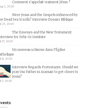
Comment s’appelait vraiment Jésus ?
ug 1, 2026
Were Jesus and the Gospels influenced by
he Dead Sea Scrolls? Interview Dossier Biblique
ul 23, 2026
The Essenes and the New Testament:
nterview for Yehi-Or Institute
ul 17, 2026
Un nouveau schisme dans l’Église
atholique
ul 8, 2026
Interview Regards Protestants: Should we
pray Our Father in Aramaic to get closer to
Jesus?
ul 7, 2026
vents