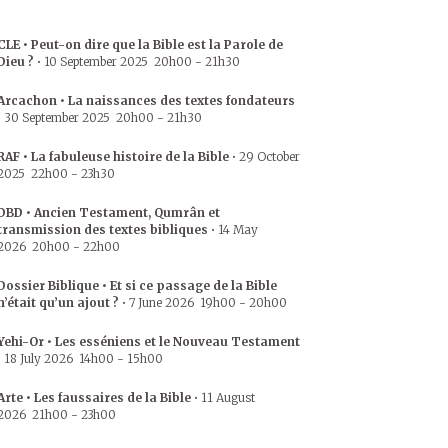
CLE • Peut-on dire que la Bible est la Parole de
Dieu ?
•
10 September 2025
20h00
-
21h30
Arcachon • La naissances des textes fondateurs
•
30 September 2025
20h00
-
21h30
RAF • La fabuleuse histoire de la Bible
•
29 October
2025
22h00
-
23h30
DBD • Ancien Testament, Qumrân et
transmission des textes bibliques
•
14 May
2026
20h00
-
22h00
Dossier Biblique • Et si ce passage de la Bible
n’était qu’un ajout ?
•
7 June 2026
19h00
-
20h00
Yehi-Or • Les esséniens et le Nouveau Testament
•
18 July 2026
14h00
-
15h00
Arte • Les faussaires de la Bible
•
11 August
2026
21h00
-
23h00