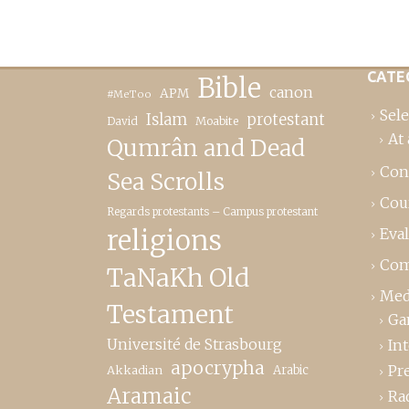
CATE
Bible
canon
APM
#MeToo
Sele
Islam
protestant
David
Moabite
At 
Qumrân and Dead
Con
Sea Scrolls
Cou
Regards protestants – Campus protestant
religions
Eva
Com
TaNaKh Old
Med
Testament
Ga
Université de Strasbourg
In
apocrypha
Pr
Akkadian
Arabic
Aramaic
Ra