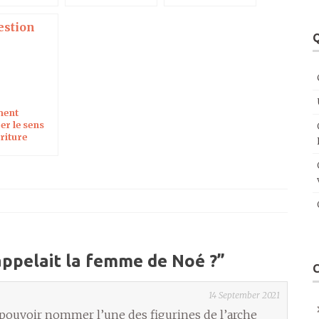
Q
ent
er le sens
criture
 on écrit en
u
ppelait la femme de Noé ?
”
14 September 2021
 pouvoir nommer l’une des figurines de l’arche