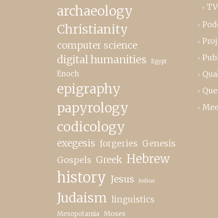
TV
archaeology
Pod
Christianity
Proj
computer science
Publ
digital humanities
Egypt
Enoch
Qual
epigraphy
Que
papyrology
Mee
codicology
exegesis
forgeries
Genesis
Hebrew
Greek
Gospels
history
Jesus
Joshua
Judaism
linguistics
Moses
Mesopotamia