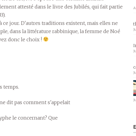
ent attesté dans le livre des Jubilés, qui fait partie
A
3).
 ce jour. D'autres traditions existent, mais elles ne
t
J
le, dans la littérature rabbinique, la femme de Noé
ez donc le choix !
I
J
c
J
es temps.
J
 ne dit pas comment s'appelait
ryphe le concernant? Que
E