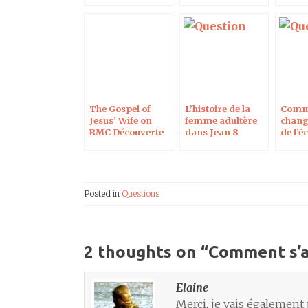
The Gospel of
L’histoire de la
Comm
Jesus’ Wife on
femme adultère
chang
RMC Découverte
dans Jean 8
de l’é
quand
hébre
Posted in
Questions
2 thoughts on “
Comment s’a
Elaine
Merci, je vais également