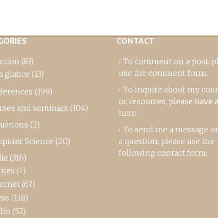
GORIES
CONTACT
ction
(83)
To comment on a post,
p
use the comment form
..
a glance
(13)
To inquire about my cou
ferences
(199)
or resources, please
have a
rses and seminars
(104)
here
.
luations
(2)
To send me a message or
puter Science
(20)
a question, please use the
following contact form:
ia
(316)
mes
(1)
ternet
(67)
ess
(118)
dio
(52)