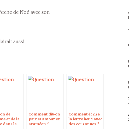
 l'Arche de Noé avec son
irait aussi.
ion de
Comment dit-on
Comment écrire
me et de la
paix et amour en
la lettre het ח avec
 dans la
araméen ?
des couronnes ?
e