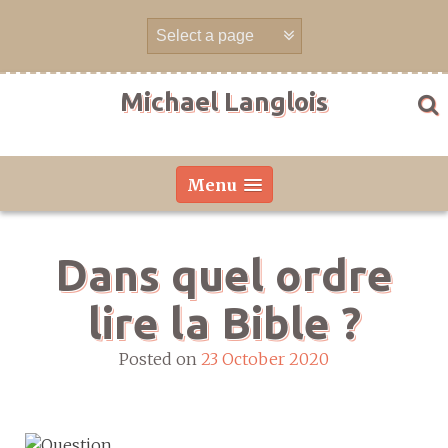
Skip
to
content
Michael Langlois
Menu
Dans quel ordre
lire la Bible ?
Posted on
23 October 2020