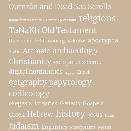
Qumrân and Dead Sea Scrolls
religions
Regards protestants – Campus protestant
TaNaKh Old Testament
apocrypha
Université de Strasbourg
Akkadian
archaeology
Aramaic
Arabic
Christianity
computer science
digital humanities
Enoch
Egypt
epigraphy papyrology
codicology
exegesis
forgeries
Genesis
Gospels
history
Hebrew
Greek
Jesus
Joshua
Judaism
linguistics
Moses
Mesopotamia