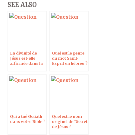
SEE ALSO
La divinité de
Quel est le genre
Jésus est-elle
du mot Saint-
affirmée dans la
Esprit en hébreu ?
Bible dans le texte
grec ?
Qui a tué Goliath
Quel est le nom
dans votre Bible ?
originel de Dieu et
de Jésus ?