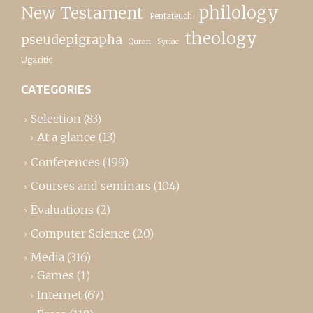
New Testament
philology
Pentateuch
theology
pseudepigrapha
Quran
Syriac
Ugaritic
CATEGORIES
Selection
(83)
At a glance
(13)
Conferences
(199)
Courses and seminars
(104)
Evaluations
(2)
Computer Science
(20)
Media
(316)
Games
(1)
Internet
(67)