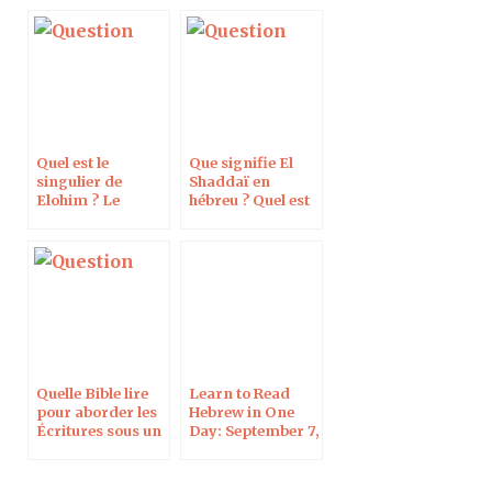
Quel est le
Que signifie El
singulier de
Shaddaï en
Elohim ? Le
hébreu ? Quel est
Pseudo-Ézéchiel
le sens du mot
est-il en grec ?
demeure en grec
?
Quelle Bible lire
Learn to Read
pour aborder les
Hebrew in One
Écritures sous un
Day: September 7,
biais historique ?
2012