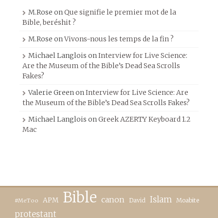
M.Rose
on
Que signifie le premier mot de la
Bible, beréshit ?
M.Rose
on
Vivons-nous les temps de la fin ?
Michael Langlois
on
Interview for Live Science:
Are the Museum of the Bible’s Dead Sea Scrolls
Fakes?
Valerie Green
on
Interview for Live Science: Are
the Museum of the Bible’s Dead Sea Scrolls Fakes?
Michael Langlois
on
Greek AZERTY Keyboard 1.2
Mac
Bible
canon
Islam
APM
David
Moabite
#MeToo
protestant