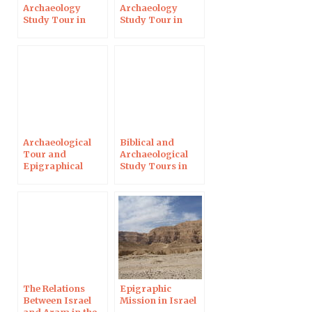
Archaeology
Archaeology
Study Tour in
Study Tour in
Israel, January
Israel, April 2018
2019
Archaeological
Biblical and
Tour and
Archaeological
Epigraphical
Study Tours in
Mission in Israel
Israel
The Relations
Epigraphic
Between Israel
Mission in Israel
and Aram in the