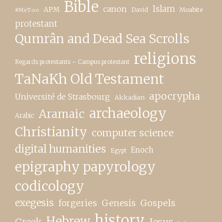
Bible
canon
Islam
APM
David
Moabite
#MeToo
protestant
Qumrân and Dead Sea Scrolls
religions
Regards protestants – Campus protestant
TaNaKh Old Testament
apocrypha
Université de Strasbourg
Akkadian
archaeology
Aramaic
Arabic
Christianity
computer science
digital humanities
Enoch
Egypt
epigraphy papyrology
codicology
exegesis
forgeries
Genesis
Gospels
history
Hebrew
Greek
Jesus