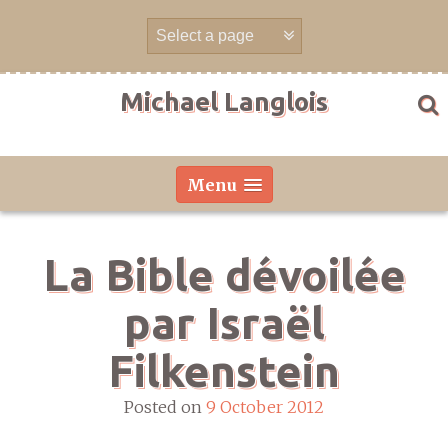
Skip
to
content
Michael Langlois
Menu
La Bible dévoilée
par Israël
Filkenstein
Posted on
9 October 2012