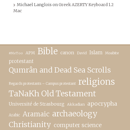
Michael Langlois
on
Greek AZERTY Keyboard 1.2
Mac
Bible
canon
Islam
APM
David
Moabite
#MeToo
protestant
Qumrân and Dead Sea Scrolls
religions
Regards protestants – Campus protestant
TaNaKh Old Testament
apocrypha
Université de Strasbourg
Akkadian
archaeology
Aramaic
Arabic
Christianity
computer science