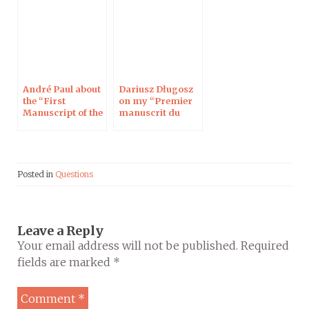
and the Epistle of
Enoch
André Paul about
Dariusz Długosz
the “First
on my “Premier
Manuscript of the
manuscrit du
Book of Enoch”
Livre d’Hénoch”
Posted in
Questions
Leave a Reply
Your email address will not be published.
Required
fields are marked
*
Comment
*