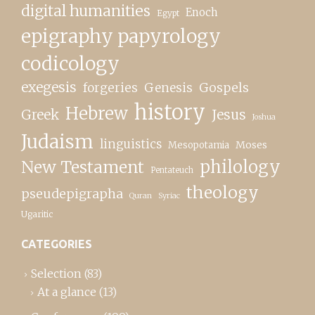
digital humanities
Enoch
Egypt
epigraphy papyrology
codicology
exegesis
forgeries
Genesis
Gospels
history
Hebrew
Greek
Jesus
Joshua
Judaism
linguistics
Moses
Mesopotamia
New Testament
philology
Pentateuch
theology
pseudepigrapha
Quran
Syriac
Ugaritic
CATEGORIES
Selection
(83)
At a glance
(13)