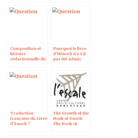
Composition et
Pourquoi le livre
histoire
d’Hénoch n’a-t-il
rédactionnelle du
pas été admis
livre d’Hénoch
dans la Bible ?
Traduction
The Growth of the
française du Livre
Book of Enoch:
d’Enoch ?
The Book of
Luminaries, the
Book of Dreams,