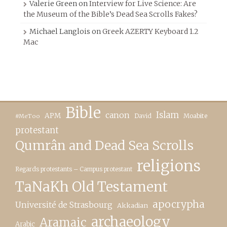
Valerie Green
on
Interview for Live Science: Are
the Museum of the Bible’s Dead Sea Scrolls Fakes?
Michael Langlois
on
Greek AZERTY Keyboard 1.2
Mac
Bible
canon
Islam
APM
David
Moabite
#MeToo
protestant
Qumrân and Dead Sea Scrolls
religions
Regards protestants – Campus protestant
TaNaKh Old Testament
apocrypha
Université de Strasbourg
Akkadian
archaeology
Aramaic
Arabic