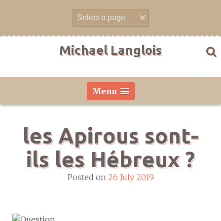
Skip
to
content
Michael Langlois
Menu
les Apirous sont-
ils les Hébreux ?
Posted on
26 July 2019