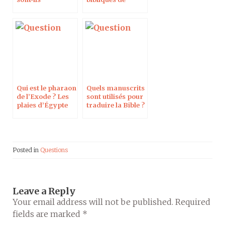
protestants ?
l’existence de
Moïse et du
peuple d’Israël ?
Qui est le pharaon
Quels manuscrits
de l’Exode ? Les
sont utilisés pour
plaies d’Égypte
traduire la Bible ?
sont-elles dues à
l’éruption du
Santorin ?
Posted in
Questions
Leave a Reply
Your email address will not be published.
Required
fields are marked
*