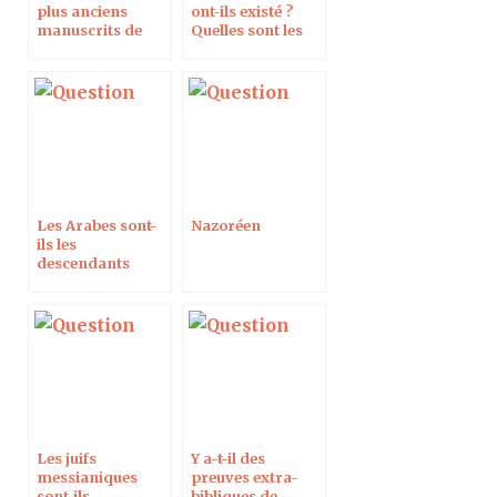
plus anciens
ont-ils existé ?
manuscrits de
Quelles sont les
l’Évangile ?
preuves
archéologiques ?
Les Arabes sont-
Nazoréen
ils les
descendants
d’Ismaël ?
Les juifs
Y a-t-il des
messianiques
preuves extra-
sont-ils
bibliques de