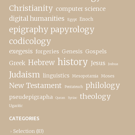
Christianity
computer science
digital humanities
Enoch
Egypt
epigraphy papyrology
codicology
exegesis
forgeries
Genesis
Gospels
history
Hebrew
Greek
Jesus
Joshua
Judaism
linguistics
Moses
Mesopotamia
New Testament
philology
Pentateuch
theology
pseudepigrapha
Quran
Syriac
Ugaritic
CATEGORIES
Selection
(83)