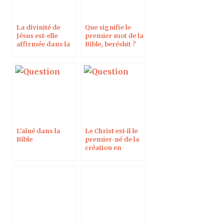
La divinité de
Que signifie le
Jésus est-elle
premier mot de la
affirmée dans la
Bible, beréshit ?
Bible dans le texte
grec ?
L’aîné dans la
Le Christ est-il le
Bible
premier-né de la
création en
Colossiens 1,15 ?