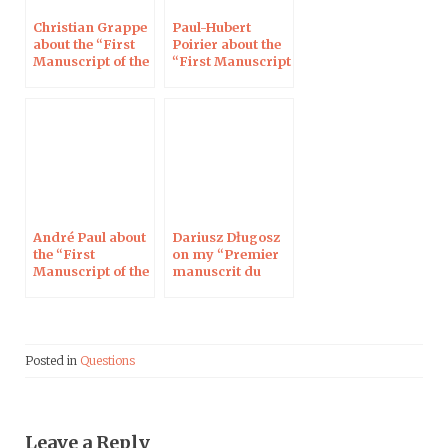
Christian Grappe
Paul-Hubert
about the “First
Poirier about the
Manuscript of the
“First Manuscript
Book of Enoch”
of the Book of
Enoch”
André Paul about
Dariusz Długosz
the “First
on my “Premier
Manuscript of the
manuscrit du
Book of Enoch”
Livre d’Hénoch”
Posted in
Questions
Leave a Reply