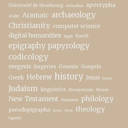
apocrypha
Université de Strasbourg
Akkadian
archaeology
Aramaic
Arabic
Christianity
computer science
digital humanities
Enoch
Egypt
epigraphy papyrology
codicology
exegesis
forgeries
Genesis
Gospels
history
Hebrew
Greek
Jesus
Joshua
Judaism
linguistics
Moses
Mesopotamia
New Testament
philology
Pentateuch
theology
pseudepigrapha
Quran
Syriac
Ugaritic