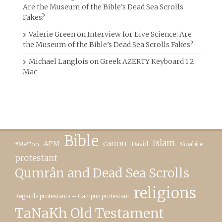
Are the Museum of the Bible’s Dead Sea Scrolls
Fakes?
Valerie Green
on
Interview for Live Science: Are
the Museum of the Bible’s Dead Sea Scrolls Fakes?
Michael Langlois
on
Greek AZERTY Keyboard 1.2
Mac
Bible
canon
Islam
APM
David
Moabite
#MeToo
protestant
Qumrân and Dead Sea Scrolls
religions
Regards protestants – Campus protestant
TaNaKh Old Testament