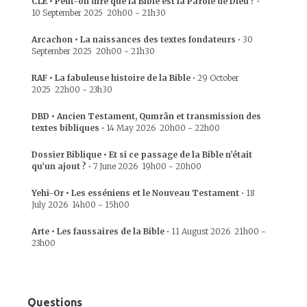
CLE • Peut-on dire que la Bible est la Parole de Dieu ?
•
10 September 2025
20h00
-
21h30
Arcachon • La naissances des textes fondateurs
•
30
September 2025
20h00
-
21h30
RAF • La fabuleuse histoire de la Bible
•
29 October
2025
22h00
-
23h30
DBD • Ancien Testament, Qumrân et transmission des
textes bibliques
•
14 May 2026
20h00
-
22h00
Dossier Biblique • Et si ce passage de la Bible n’était
qu’un ajout ?
•
7 June 2026
19h00
-
20h00
Yehi-Or • Les esséniens et le Nouveau Testament
•
18
July 2026
14h00
-
15h00
Arte • Les faussaires de la Bible
•
11 August 2026
21h00
-
23h00
Questions