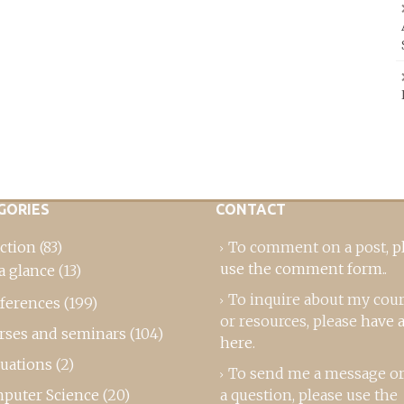
GORIES
CONTACT
ction
(83)
To comment on a post,
p
use the comment form
..
a glance
(13)
To inquire about my cou
ferences
(199)
or resources, please
have a
rses and seminars
(104)
here
.
luations
(2)
To send me a message or
puter Science
(20)
a question, please use the