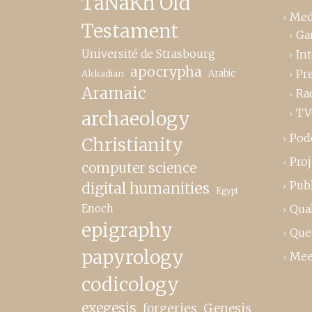
TaNaKh Old
Med
Testament
Ga
Université de Strasbourg
In
apocrypha
Pr
Akkadian
Arabic
Aramaic
Ra
TV
archaeology
Pod
Christianity
Proj
computer science
Publ
digital humanities
Egypt
Enoch
Qual
epigraphy
Que
papyrology
Mee
codicology
exegesis
forgeries
Genesis