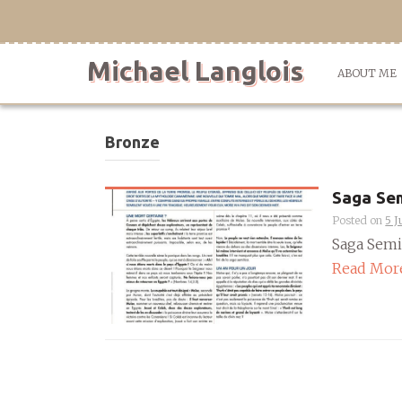
Skip
to
content
Michael Langlois
ABOUT ME
Bronze
Saga Sem
Posted on
5 J
Saga Semit
Read Mor