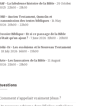
RAF • La fabuleuse histoire de la Bible
•
29 October
2025
22h00
-
23h30
DBD • Ancien Testament, Qumrân et
transmission des textes bibliques
•
14 May
2026
20h00
-
22h00
Dossier Biblique • Et si ce passage de la Bible
n’était qu’un ajout ?
•
7 June 2026
19h00
-
20h00
Yehi-Or • Les esséniens et le Nouveau Testament
•
18 July 2026
14h00
-
15h00
Arte • Les faussaires de la Bible
•
11 August
2026
21h00
-
23h00
uestions
Comment s’appelait vraiment Jésus ?