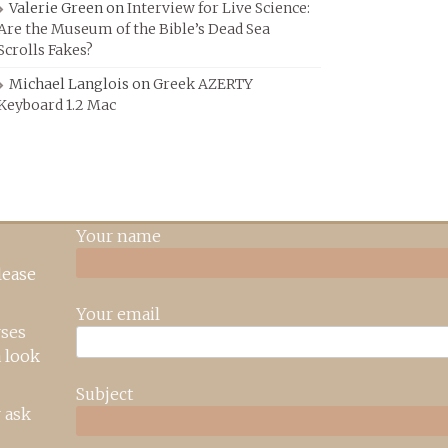
Valerie Green
on
Interview for Live Science:
Are the Museum of the Bible’s Dead Sea
Scrolls Fakes?
Michael Langlois
on
Greek AZERTY
Keyboard 1.2 Mac
Your name
lease
Your email
rses
 look
Subject
 ask