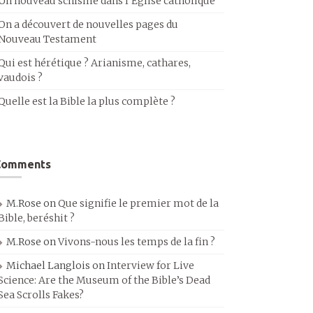
Un nouveau schisme dans l’Église catholique
On a découvert de nouvelles pages du
Nouveau Testament
Qui est hérétique ? Arianisme, cathares,
vaudois ?
Quelle est la Bible la plus complète ?
Comments
M.Rose
on
Que signifie le premier mot de la
Bible, beréshit ?
M.Rose
on
Vivons-nous les temps de la fin ?
Michael Langlois
on
Interview for Live
Science: Are the Museum of the Bible’s Dead
Sea Scrolls Fakes?