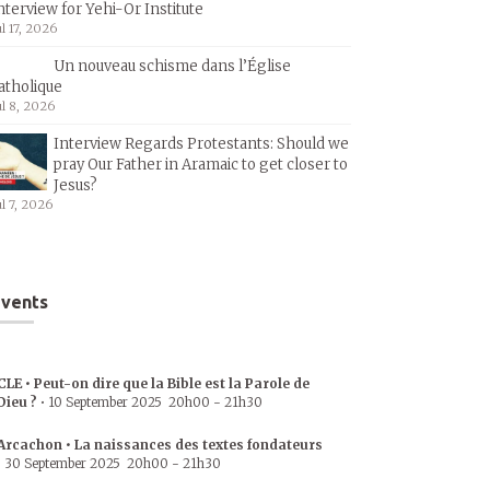
nterview for Yehi-Or Institute
ul 17, 2026
Un nouveau schisme dans l’Église
atholique
ul 8, 2026
Interview Regards Protestants: Should we
pray Our Father in Aramaic to get closer to
Jesus?
ul 7, 2026
vents
CLE • Peut-on dire que la Bible est la Parole de
Dieu ?
•
10 September 2025
20h00
-
21h30
Arcachon • La naissances des textes fondateurs
•
30 September 2025
20h00
-
21h30