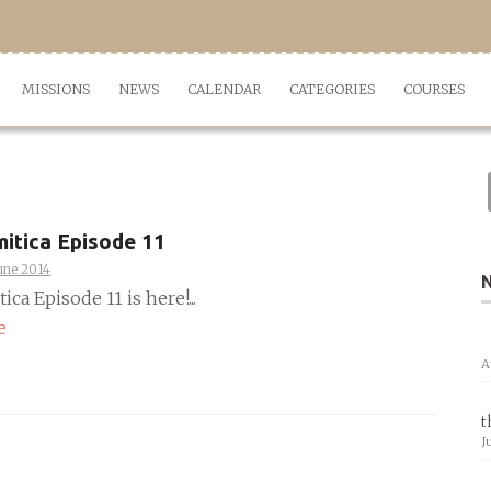
MISSIONS
NEWS
CALENDAR
CATEGORIES
COURSES
itica Episode 11
une 2014
ica Episode 11 is here!...
e
A
t
J