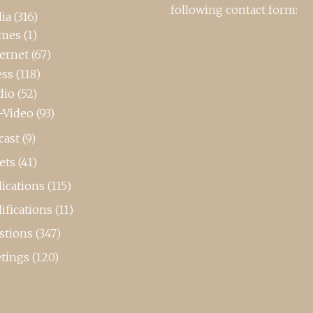
following contact form:
ia
(316)
mes
(1)
ternet
(67)
ess
(118)
dio
(52)
-Video
(93)
cast
(9)
ets
(41)
ications
(115)
ifications
(11)
stions
(347)
tings
(120)