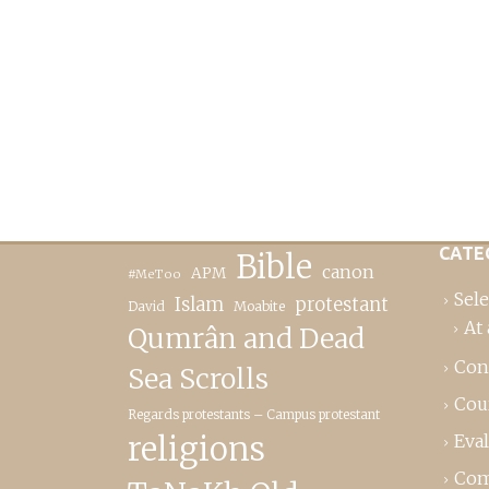
CATE
Bible
canon
APM
#MeToo
Sele
Islam
protestant
David
Moabite
At 
Qumrân and Dead
Con
Sea Scrolls
Cou
Regards protestants – Campus protestant
religions
Eva
Com