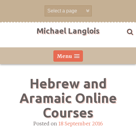
Skip
to
content
Michael Langlois
Menu
Hebrew and
Aramaic Online
Courses
Posted on
18 September 2016