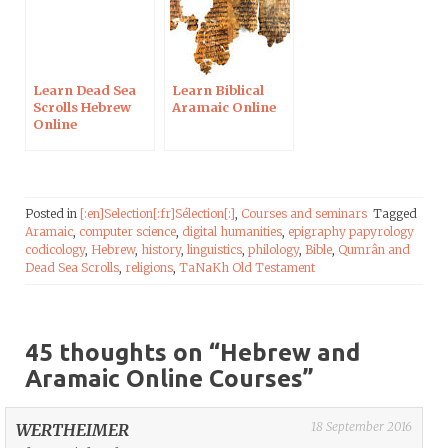
Learn Dead Sea
Learn Biblical
Scrolls Hebrew
Aramaic Online
Online
Posted in
[:en]Selection[:fr]Sélection[:]
,
Courses and seminars
Tagged
Aramaic
,
computer science
,
digital humanities
,
epigraphy papyrology
codicology
,
Hebrew
,
history
,
linguistics
,
philology
,
Bible
,
Qumrân and
Dead Sea Scrolls
,
religions
,
TaNaKh Old Testament
45 thoughts on “
Hebrew and
Aramaic Online Courses
”
18 September 2016
WERTHEIMER