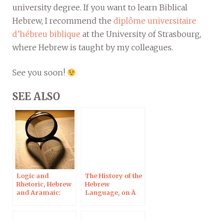
university degree. If you want to learn Biblical
Hebrew, I recommend the
diplôme universitaire
d’hébreu biblique
at the University of Strasbourg,
where Hebrew is taught by my colleagues.
See you soon!
SEE ALSO
Logic and
The History of the
Rhetoric, Hebrew
Hebrew
and Aramaic:
Language, on À
Courses in Spring
cours d’hébreu
2025