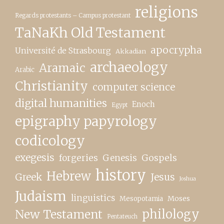
religions
Regards protestants – Campus protestant
TaNaKh Old Testament
apocrypha
Université de Strasbourg
Akkadian
archaeology
Aramaic
Arabic
Christianity
computer science
digital humanities
Enoch
Egypt
epigraphy papyrology
codicology
exegesis
forgeries
Genesis
Gospels
history
Hebrew
Greek
Jesus
Joshua
Judaism
linguistics
Moses
Mesopotamia
New Testament
philology
Pentateuch