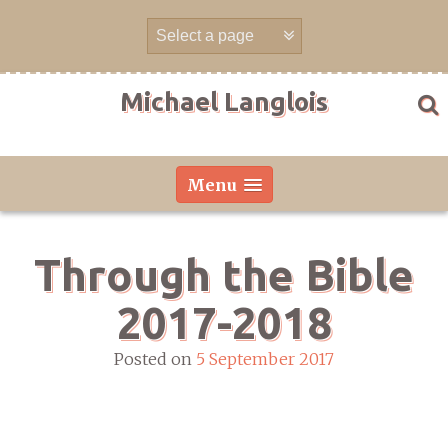
Skip
to
content
Michael Langlois
Menu
Through the Bible
2017-2018
Posted on
5 September 2017