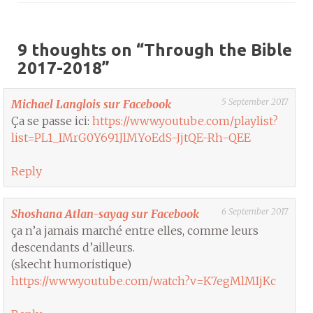
9 thoughts on “
Through the Bible
2017-2018
”
5 September 2017
Michael Langlois sur Facebook
Ça se passe ici:
https://www.youtube.com/playlist?
list=PL1_IMrG0Y691JlMYoEdS-JjtQE-Rh-QEE
Reply
6 September 2017
Shoshana Atlan-sayag sur Facebook
ça n’a jamais marché entre elles, comme leurs
descendants d’ailleurs.
(skecht humoristique)
https://www.youtube.com/watch?v=K7egMlMIjKc