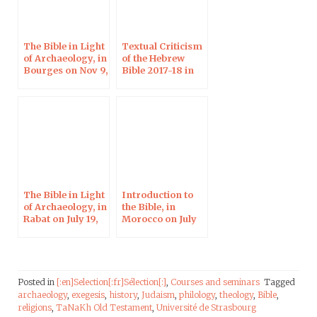
The Bible in Light
Textual Criticism
of Archaeology, in
of the Hebrew
Bourges on Nov 9,
Bible 2017-18 in
2017
Paris
The Bible in Light
Introduction to
of Archaeology, in
the Bible, in
Rabat on July 19,
Morocco on July
2017
17-21, 2017
Posted in
[:en]Selection[:fr]Sélection[:]
,
Courses and seminars
Tagged
archaeology
,
exegesis
,
history
,
Judaism
,
philology
,
theology
,
Bible
,
religions
,
TaNaKh Old Testament
,
Université de Strasbourg