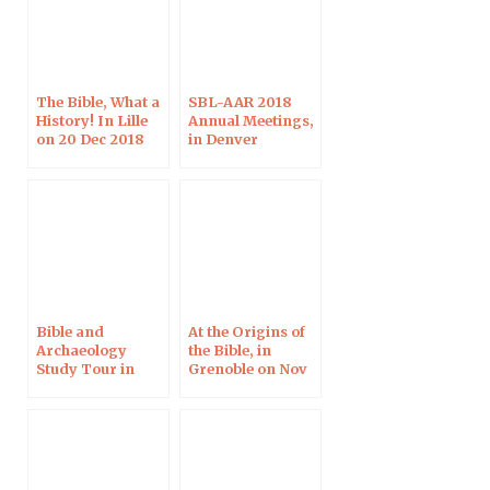
The Bible, What a
SBL-AAR 2018
History! In Lille
Annual Meetings,
on 20 Dec 2018
in Denver
Bible and
At the Origins of
Archaeology
the Bible, in
Study Tour in
Grenoble on Nov
Israel, April 2018
23, 2017