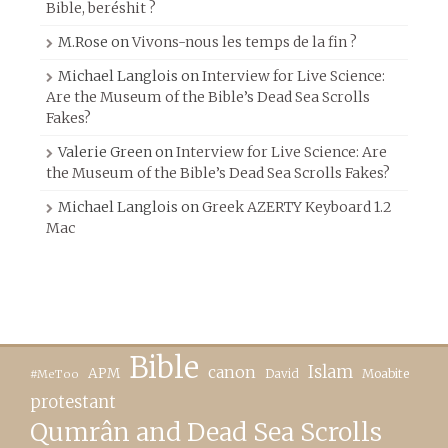
Bible, beréshit ?
M.Rose
on
Vivons-nous les temps de la fin ?
Michael Langlois
on
Interview for Live Science:
Are the Museum of the Bible’s Dead Sea Scrolls
Fakes?
Valerie Green
on
Interview for Live Science: Are
the Museum of the Bible’s Dead Sea Scrolls Fakes?
Michael Langlois
on
Greek AZERTY Keyboard 1.2
Mac
Bible
canon
Islam
APM
David
Moabite
#MeToo
protestant
Qumrân and Dead Sea Scrolls