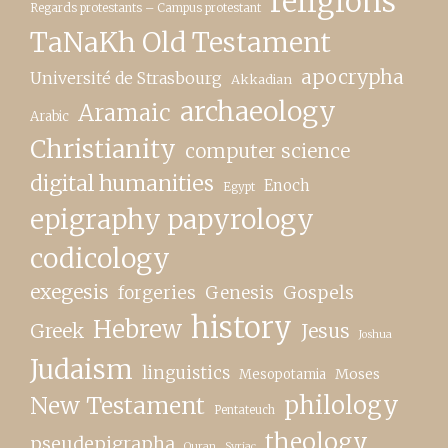
religions
Regards protestants – Campus protestant
TaNaKh Old Testament
apocrypha
Université de Strasbourg
Akkadian
archaeology
Aramaic
Arabic
Christianity
computer science
digital humanities
Enoch
Egypt
epigraphy papyrology
codicology
exegesis
forgeries
Genesis
Gospels
history
Hebrew
Greek
Jesus
Joshua
Judaism
linguistics
Moses
Mesopotamia
New Testament
philology
Pentateuch
theology
pseudepigrapha
Quran
Syriac