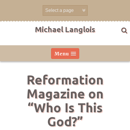
Skip
to
content
Michael Langlois
Menu
Reformation
Magazine on
“Who Is This
God?”