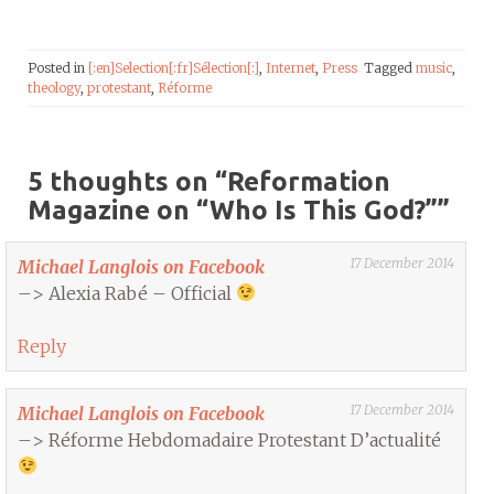
Posted in
[:en]Selection[:fr]Sélection[:]
,
Internet
,
Press
Tagged
music
,
theology
,
protestant
,
Réforme
5 thoughts on “
Reformation
Magazine on “Who Is This God?”
”
17 December 2014
Michael Langlois on Facebook
–> Alexia Rabé – Official
Reply
17 December 2014
Michael Langlois on Facebook
–> Réforme Hebdomadaire Protestant D’actualité