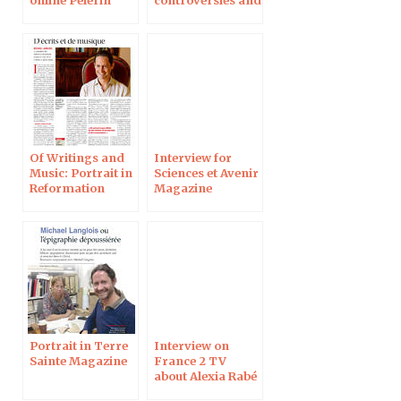
magazine
new discoveries,
in History
Magazine
Of Writings and
Interview for
Music: Portrait in
Sciences et Avenir
Reformation
Magazine
Magazine
Portrait in Terre
Interview on
Sainte Magazine
France 2 TV
about Alexia Rabé