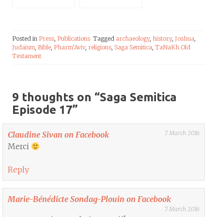
Posted in
Press
,
Publications
Tagged
archaeology
,
history
,
Joshua
,
Judaism
,
Bible
,
Pharm’Aviv
,
religions
,
Saga Semitica
,
TaNaKh Old
Testament
9 thoughts on “
Saga Semitica
Episode 17
”
7 March 2016
Claudine Sivan on Facebook
Merci
Reply
Marie-Bénédicte Sondag-Plouin on Facebook
7 March 2016