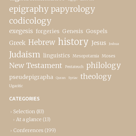
epigraphy papyrology
codicology
exegesis
forgeries
Genesis
Gospels
history
Hebrew
Greek
Jesus
Joshua
Judaism
linguistics
Moses
Mesopotamia
New Testament
philology
Pentateuch
theology
pseudepigrapha
Quran
Syriac
Ugaritic
CATEGORIES
Selection
(83)
At a glance
(13)
Conferences
(199)