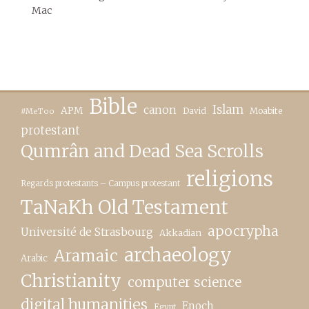
Mac
Bible
canon
Islam
APM
David
Moabite
#MeToo
protestant
Qumrân and Dead Sea Scrolls
religions
Regards protestants – Campus protestant
TaNaKh Old Testament
apocrypha
Université de Strasbourg
Akkadian
archaeology
Aramaic
Arabic
Christianity
computer science
digital humanities
Enoch
Egypt