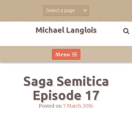
Skip
to
content
Michael Langlois
Menu
Saga Semitica
Episode 17
Posted on
7 March 2016