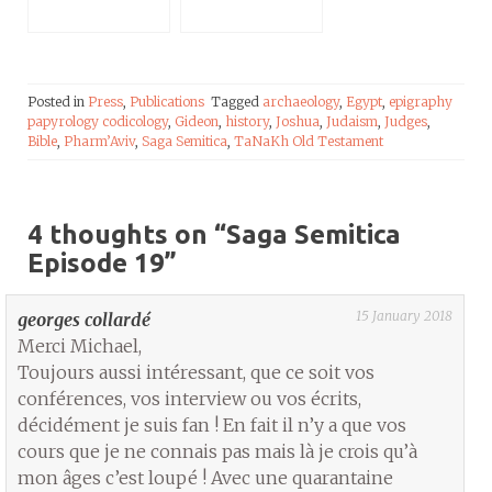
Posted in
Press
,
Publications
Tagged
archaeology
,
Egypt
,
epigraphy
papyrology codicology
,
Gideon
,
history
,
Joshua
,
Judaism
,
Judges
,
Bible
,
Pharm’Aviv
,
Saga Semitica
,
TaNaKh Old Testament
4 thoughts on “
Saga Semitica
Episode 19
”
15 January 2018
georges collardé
Merci Michael,
Toujours aussi intéressant, que ce soit vos
conférences, vos interview ou vos écrits,
décidément je suis fan ! En fait il n’y a que vos
cours que je ne connais pas mais là je crois qu’à
mon âges c’est loupé ! Avec une quarantaine