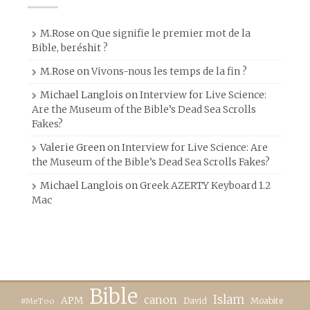
M.Rose
on
Que signifie le premier mot de la
Bible, beréshit ?
M.Rose
on
Vivons-nous les temps de la fin ?
Michael Langlois
on
Interview for Live Science:
Are the Museum of the Bible’s Dead Sea Scrolls
Fakes?
Valerie Green
on
Interview for Live Science: Are
the Museum of the Bible’s Dead Sea Scrolls Fakes?
Michael Langlois
on
Greek AZERTY Keyboard 1.2
Mac
Bible
canon
Islam
APM
David
Moabite
#MeToo