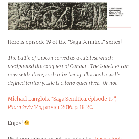
Here is episode 19 of the “Saga Semitica” series!
The battle of Gibeon served as a catalyst which
precipitated the conquest of Canaan. The Israelites can
now settle there, each tribe being allocated a well-
defined territory. Life is a long quiet river… Or not.
Michael Langlois, “Saga Semitica, épisode 19”,
Pharm’aviv
145, janvier 2016, p. 18-20.
Enjoy!
PS: if you missed previous episodes,
have a look