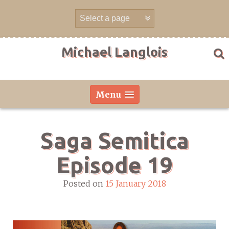
Skip
to
content
Michael Langlois
Menu
Saga Semitica
Episode 19
Posted on
15 January 2018