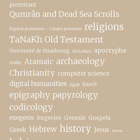
protestant
Qumrân and Dead Sea Scrolls
religions
Regards protestants – Campus protestant
TaNaKh Old Testament
apocrypha
Université de Strasbourg
Akkadian
archaeology
Aramaic
Arabic
Christianity
computer science
digital humanities
Enoch
Egypt
epigraphy papyrology
codicology
exegesis
forgeries
Genesis
Gospels
history
Hebrew
Greek
Jesus
Joshua