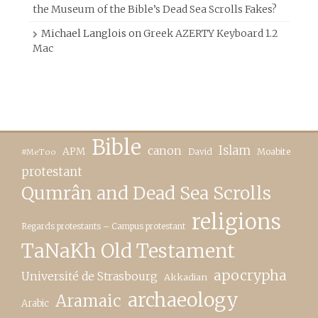
the Museum of the Bible’s Dead Sea Scrolls Fakes?
Michael Langlois
on
Greek AZERTY Keyboard 1.2
Mac
Bible
canon
Islam
APM
David
Moabite
#MeToo
protestant
Qumrân and Dead Sea Scrolls
religions
Regards protestants – Campus protestant
TaNaKh Old Testament
apocrypha
Université de Strasbourg
Akkadian
archaeology
Aramaic
Arabic