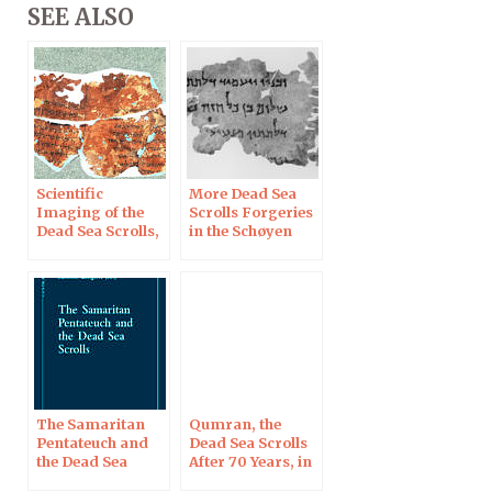
SEE ALSO
Scientific
More Dead Sea
Imaging of the
Scrolls Forgeries
Dead Sea Scrolls,
in the Schøyen
in Norway
Collection
The Samaritan
Qumran, the
Pentateuch and
Dead Sea Scrolls
the Dead Sea
After 70 Years, in
Scrolls
Blois on Oct 7,