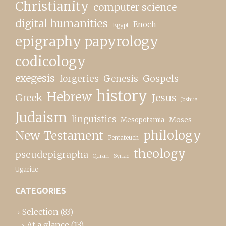
Christianity
computer science
digital humanities
Enoch
Egypt
epigraphy papyrology
codicology
exegesis
forgeries
Genesis
Gospels
history
Hebrew
Greek
Jesus
Joshua
Judaism
linguistics
Moses
Mesopotamia
New Testament
philology
Pentateuch
theology
pseudepigrapha
Quran
Syriac
Ugaritic
CATEGORIES
Selection
(83)
At a glance
(13)