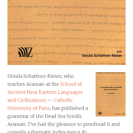
Ursula Schattner-Rieser, who
teaches Aramaic at the
School of
Ancient Near Eastern Languages
and Civilizations
—
Catholic
University of Paris
, has published a
grammar of the Dead Sea Scrolls
Aramaic. I’ve had the pleasure to proofread it and
compile a thematic index (see p. 8).