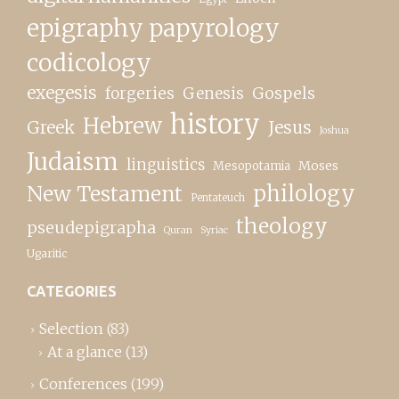
epigraphy papyrology
codicology
exegesis
forgeries
Genesis
Gospels
history
Hebrew
Greek
Jesus
Joshua
Judaism
linguistics
Moses
Mesopotamia
New Testament
philology
Pentateuch
theology
pseudepigrapha
Quran
Syriac
Ugaritic
CATEGORIES
Selection
(83)
At a glance
(13)
Conferences
(199)