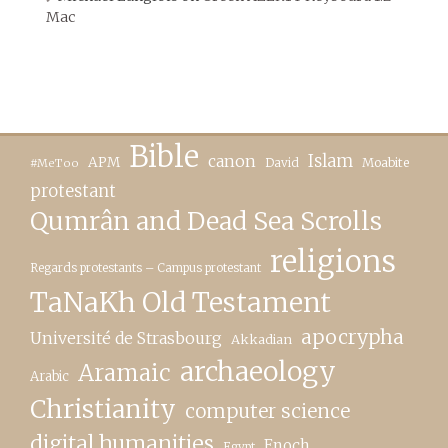
Mac
Bible
canon
Islam
APM
David
Moabite
#MeToo
protestant
Qumrân and Dead Sea Scrolls
religions
Regards protestants – Campus protestant
TaNaKh Old Testament
apocrypha
Université de Strasbourg
Akkadian
archaeology
Aramaic
Arabic
Christianity
computer science
digital humanities
Enoch
Egypt