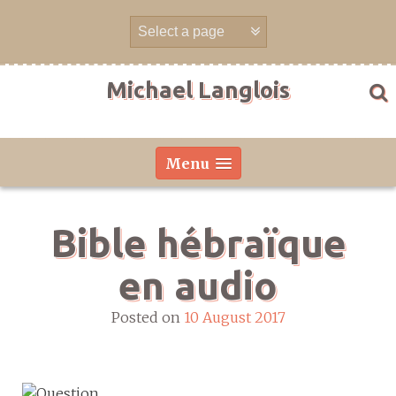
Skip
to
content
Michael Langlois
Menu
Bible hébraïque
en audio
Posted on
10 August 2017