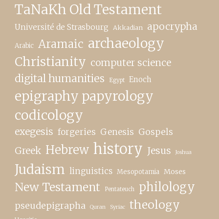
TaNaKh Old Testament
apocrypha
Université de Strasbourg
Akkadian
archaeology
Aramaic
Arabic
Christianity
computer science
digital humanities
Enoch
Egypt
epigraphy papyrology
codicology
exegesis
forgeries
Genesis
Gospels
history
Hebrew
Greek
Jesus
Joshua
Judaism
linguistics
Moses
Mesopotamia
New Testament
philology
Pentateuch
theology
pseudepigrapha
Quran
Syriac