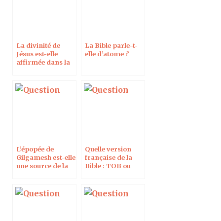
La divinité de
La Bible parle-t-
Jésus est-elle
elle d’atome ?
affirmée dans la
Bible dans le texte
grec ?
L’épopée de
Quelle version
Gilgamesh est-elle
française de la
une source de la
Bible : TOB ou
Bible ?
NBS ?