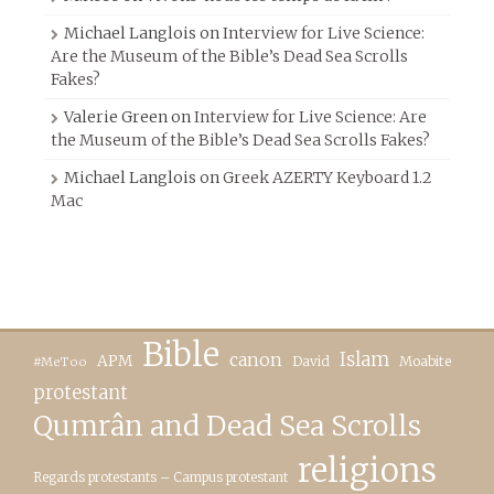
Michael Langlois
on
Interview for Live Science:
Are the Museum of the Bible’s Dead Sea Scrolls
Fakes?
Valerie Green
on
Interview for Live Science: Are
the Museum of the Bible’s Dead Sea Scrolls Fakes?
Michael Langlois
on
Greek AZERTY Keyboard 1.2
Mac
Bible
canon
Islam
APM
David
Moabite
#MeToo
protestant
Qumrân and Dead Sea Scrolls
religions
Regards protestants – Campus protestant