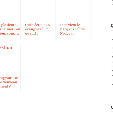
il plusieurs
Qui a écrit les 4
D’où vient le
Q
s “aimer” en
évangiles ? Et
papyrus 𝔓⁵² du
éen, comme
quand ?
Nouveau
e grec du
Testament ?
eau
ment ?
tragramme
le Nouveau
ment ?