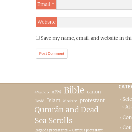
Email
*
Website
Save my name, email, and website in th
CATE
Bible
canon
APM
#MeToo
Sele
Islam
protestant
David
Moabite
At 
Qumrân and Dead
Con
Sea Scrolls
Cou
Regards protestants – Campus protestant