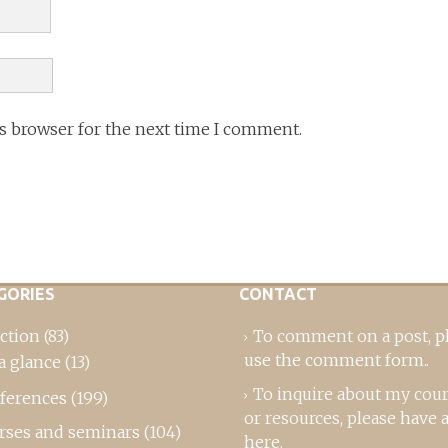
is browser for the next time I comment.
GORIES
CONTACT
ction
(83)
To comment on a post,
p
use the comment form
..
a glance
(13)
To inquire about my cou
ferences
(199)
or resources, please
have a
rses and seminars
(104)
here
.