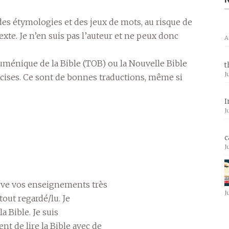
des étymologies et des jeux de mots, au risque de
e. Je n’en suis pas l’auteur et ne peux donc
A
cuménique de la Bible (TOB) ou la Nouvelle Bible
t
J
écises. Ce sont de bonnes traductions, même si
I
J
c
J
ouve vos enseignements très
J
tout regardé/lu. Je
a Bible. Je suis
t de lire la Bible avec de