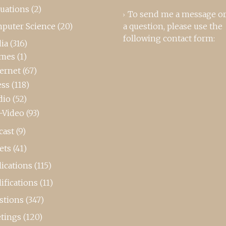
luations
(2)
To send me a message or
puter Science
(20)
a question, please use the
following contact form:
ia
(316)
mes
(1)
ternet
(67)
ess
(118)
dio
(52)
-Video
(93)
cast
(9)
ets
(41)
ications
(115)
ifications
(11)
stions
(347)
tings
(120)