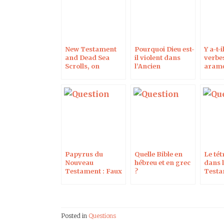
New Testament
Pourquoi Dieu est-
Y a-t-
and Dead Sea
il violent dans
verbe
Scrolls, on
l’Ancien
aram
Campus
Testament et
dans l
Protestant
aimant dans le
Nouv
Nouveau
Testa
Testament ?
Papyrus du
Quelle Bible en
Le té
Nouveau
hébreu et en grec
dans 
Testament : Faux
?
Testa
et antiquité ?
Posted in
Questions