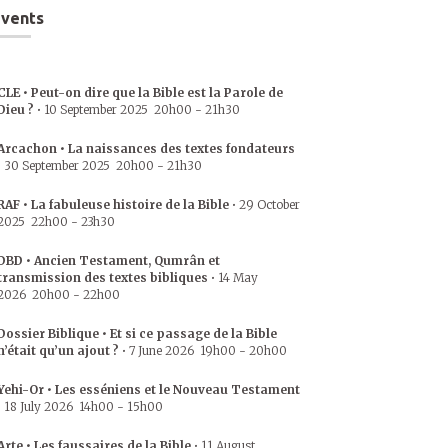
vents
CLE • Peut-on dire que la Bible est la Parole de
Dieu ?
•
10 September 2025
20h00
-
21h30
Arcachon • La naissances des textes fondateurs
•
30 September 2025
20h00
-
21h30
RAF • La fabuleuse histoire de la Bible
•
29 October
2025
22h00
-
23h30
DBD • Ancien Testament, Qumrân et
transmission des textes bibliques
•
14 May
2026
20h00
-
22h00
Dossier Biblique • Et si ce passage de la Bible
n’était qu’un ajout ?
•
7 June 2026
19h00
-
20h00
Yehi-Or • Les esséniens et le Nouveau Testament
•
18 July 2026
14h00
-
15h00
Arte • Les faussaires de la Bible
•
11 August