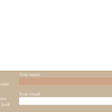
Your name
lease
Your email
rses
 look