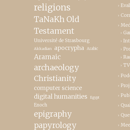
religions
Eva
Com
TaNaKh Old
Med
Testament
Ga
Université de Strasbourg
In
apocrypha
Pr
Akkadian
Arabic
Aramaic
Ra
TV
archaeology
Pod
Christianity
Proj
computer science
Publ
digital humanities
Egypt
Enoch
Qual
epigraphy
Que
papyrology
Mee