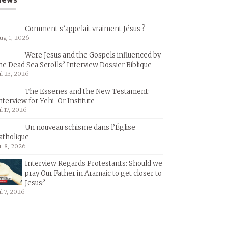
Comment s’appelait vraiment Jésus ?
ug 1, 2026
Were Jesus and the Gospels influenced by
he Dead Sea Scrolls? Interview Dossier Biblique
ul 23, 2026
The Essenes and the New Testament:
nterview for Yehi-Or Institute
ul 17, 2026
Un nouveau schisme dans l’Église
atholique
ul 8, 2026
Interview Regards Protestants: Should we
pray Our Father in Aramaic to get closer to
Jesus?
ul 7, 2026