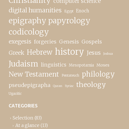
Christianity
computer science
digital humanities
Enoch
Egypt
epigraphy papyrology
codicology
exegesis
forgeries
Genesis
Gospels
history
Hebrew
Greek
Jesus
Joshua
Judaism
linguistics
Moses
Mesopotamia
New Testament
philology
Pentateuch
theology
pseudepigrapha
Quran
Syriac
Ugaritic
CATEGORIES
Selection
(83)
At a glance
(13)