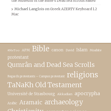
the Museum of the Bible’s Dead Sea Scrolls Fakes?
Michael Langlois
on
Greek AZERTY Keyboard 1.2
Mac
Bible
canon
Islam
APM
David
Moabite
#MeToo
protestant
Qumrân and Dead Sea Scrolls
religions
Regards protestants – Campus protestant
TaNaKh Old Testament
apocrypha
Université de Strasbourg
Akkadian
archaeology
Aramaic
Arabic