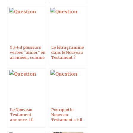
Protestant
Y a-t-il plusieurs
Le tétragramme
verbes “aimer” en
dans le Nouveau
araméen, comme
Testament ?
dans le grec du
Nouveau
Testament ?
Le Nouveau
Pourquoi le
Testament
Nouveau
annonce-t-il
Testament a-t-il
l’égalité dans le
été écrit en grec ?
couple ?