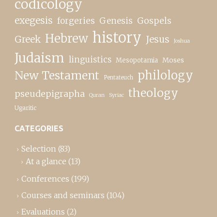
codicology
exegesis
forgeries
Genesis
Gospels
history
Hebrew
Greek
Jesus
Joshua
Judaism
linguistics
Moses
Mesopotamia
New Testament
philology
Pentateuch
theology
pseudepigrapha
Quran
Syriac
Ugaritic
CATEGORIES
Selection
(83)
At a glance
(13)
Conferences
(199)
Courses and seminars
(104)
Evaluations
(2)