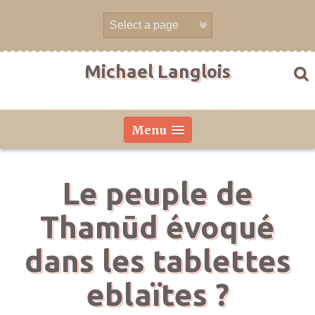
Skip
to
content
Michael Langlois
Menu
Le peuple de
Thamūd évoqué
dans les tablettes
eblaïtes ?