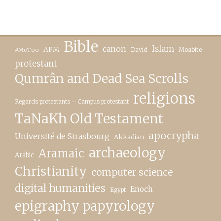
Bible
canon
Islam
APM
David
Moabite
#MeToo
protestant
Qumrân and Dead Sea Scrolls
religions
Regards protestants – Campus protestant
TaNaKh Old Testament
apocrypha
Université de Strasbourg
Akkadian
archaeology
Aramaic
Arabic
Christianity
computer science
digital humanities
Enoch
Egypt
epigraphy papyrology