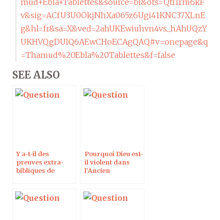
mud+Ebla+Tablettes&source=bl&ots=Qtl1rm6kF
v&sig=ACfU3U0OkjNhXa065z6Ugi41KNC37XLnE
g&hl=fr&sa=X&ved=2ahUKEwiuhvn4vs_hAhUQzY
UKHVQgDUIQ6AEwCHoECAgQAQ#v=onepage&q
=Thamud%20Ebla%20Tablettes&f=false
SEE ALSO
Y a-t-il des
Pourquoi Dieu est-
preuves extra-
il violent dans
bibliques de
l’Ancien
l’existence de
Testament et
Moïse et du
aimant dans le
peuple d’Israël ?
Nouveau
Testament ?