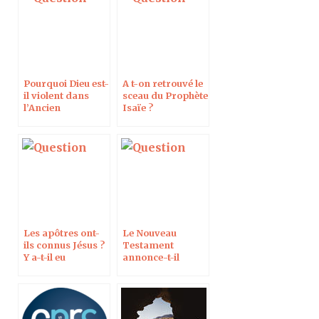
Pourquoi Dieu est-
A t-on retrouvé le
il violent dans
sceau du Prophète
l’Ancien
Isaïe ?
Testament et
aimant dans le
Nouveau
Testament ?
Les apôtres ont-
Le Nouveau
ils connus Jésus ?
Testament
Y a-t-il eu
annonce-t-il
plusieurs apôtres
l’égalité dans le
nommés Jean ?
couple ?