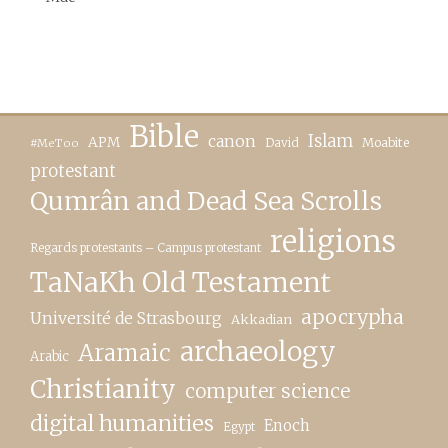
Bible
canon
Islam
APM
David
Moabite
#MeToo
protestant
Qumrân and Dead Sea Scrolls
religions
Regards protestants – Campus protestant
TaNaKh Old Testament
apocrypha
Université de Strasbourg
Akkadian
archaeology
Aramaic
Arabic
Christianity
computer science
digital humanities
Enoch
Egypt