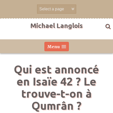
Skip
to
content
Michael Langlois
Menu
Qui est annoncé
en Isaïe 42 ? Le
trouve-t-on à
Qumrân ?