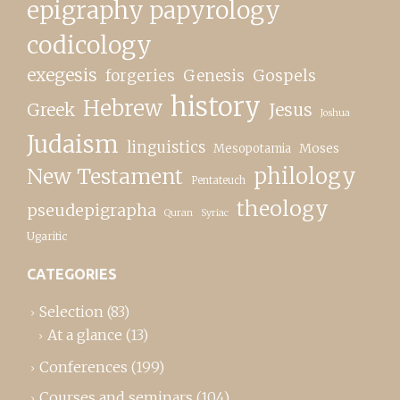
epigraphy papyrology
codicology
exegesis
forgeries
Genesis
Gospels
history
Hebrew
Greek
Jesus
Joshua
Judaism
linguistics
Moses
Mesopotamia
New Testament
philology
Pentateuch
theology
pseudepigrapha
Quran
Syriac
Ugaritic
CATEGORIES
Selection
(83)
At a glance
(13)
Conferences
(199)
Courses and seminars
(104)