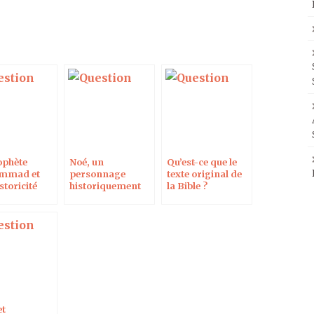
ophète
Noé, un
Qu’est-ce que le
mmad et
personnage
texte original de
storicité
historiquement
la Bible ?
avéré ?
et