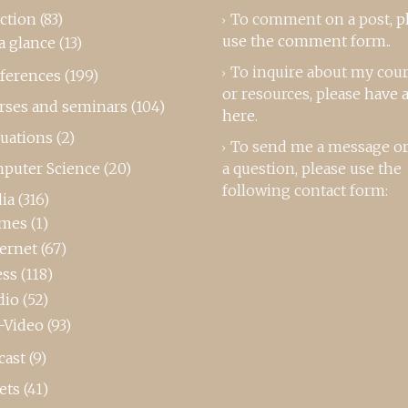
ction
(83)
To comment on a post,
p
use the comment form
..
a glance
(13)
To inquire about my cou
ferences
(199)
or resources, please
have a
rses and seminars
(104)
here
.
luations
(2)
To send me a message or
puter Science
(20)
a question, please use the
following contact form:
ia
(316)
mes
(1)
ternet
(67)
ess
(118)
dio
(52)
-Video
(93)
cast
(9)
ets
(41)