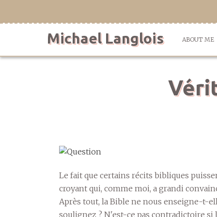
Skip
to
content
Michael Langlois
ABOUT ME
Vérit
Le fait que certains récits bibliques puiss
croyant qui, comme moi, a grandi convainc
Après tout, la Bible ne nous enseigne-t-e
soulignez ? N'est-ce pas contradictoire si 