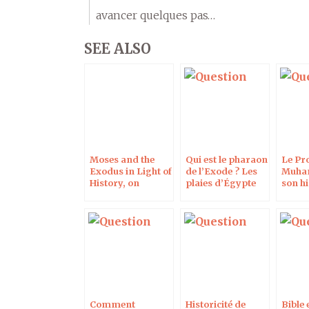
avancer quelques pas…
SEE ALSO
Moses and the
Qui est le pharaon
Le Pr
Exodus in Light of
de l’Exode ? Les
Muha
History, on
plaies d’Égypte
son hi
Campus
sont-elles dues à
Protestant
l’éruption du
Santorin ?
Comment
Historicité de
Bible 