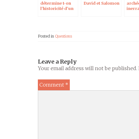
détermine t-on
David et Salomon
arché
l’historicité d’un
inerra
personnage ?
autori
Écrit
Posted in
Questions
Leave a Reply
Your email address will not be published.
Comment
*