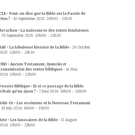
CLE • Peut-on dire que la Bible est la Parole de
Dieu ?
•
10 September 2025
20h00
-
21h30
Arcachon • La naissances des textes fondateurs
•
30 September 2025
20h00
-
21h30
RAF • La fabuleuse histoire de la Bible
•
29 October
2025
22h00
-
23h30
DBD • Ancien Testament, Qumrân et
transmission des textes bibliques
•
14 May
2026
20h00
-
22h00
Dossier Biblique • Et si ce passage de la Bible
n’était qu’un ajout ?
•
7 June 2026
19h00
-
20h00
Yehi-Or • Les esséniens et le Nouveau Testament
•
18 July 2026
14h00
-
15h00
Arte • Les faussaires de la Bible
•
11 August
2026
21h00
-
23h00