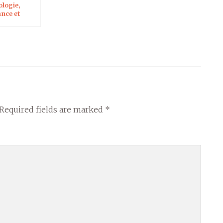
ologie,
nce et
té des
ures
Required fields are marked
*