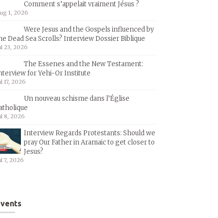
Comment s’appelait vraiment Jésus ?
ug 1, 2026
Were Jesus and the Gospels influenced by
he Dead Sea Scrolls? Interview Dossier Biblique
ul 23, 2026
The Essenes and the New Testament:
nterview for Yehi-Or Institute
ul 17, 2026
Un nouveau schisme dans l’Église
atholique
ul 8, 2026
Interview Regards Protestants: Should we
pray Our Father in Aramaic to get closer to
Jesus?
ul 7, 2026
vents