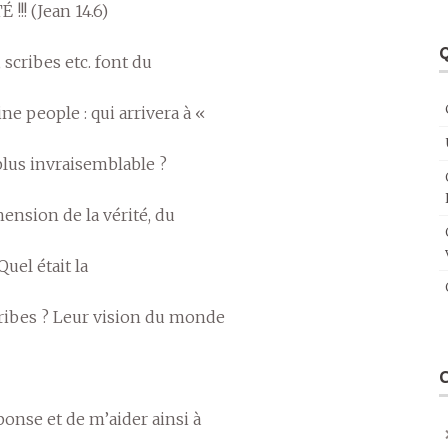
!!! (Jean 14.6)
Q
 scribes etc. font du
 people : qui arrivera à «
 plus invraisemblable ?
hension de la vérité, du
uel était la
scribes ? Leur vision du monde
onse et de m’aider ainsi à