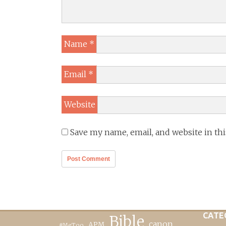
Name
*
Email
*
Website
Save my name, email, and website in th
CATE
Bible
canon
APM
#MeToo