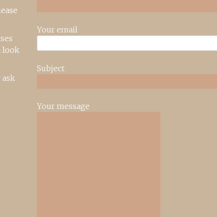
lease
Your email
rses
 look
Subject
 ask
Your message