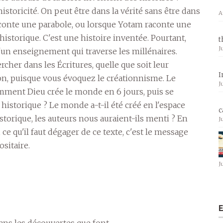
 historicité. On peut être dans la vérité sans être dans
A
raconte une parabole, ou lorsque Yotam raconte une
s historique. C'est une histoire inventée. Pourtant,
t
J
d'un enseignement qui traverse les millénaires.
ercher dans les Écritures, quelle que soit leur
I
ion, puisque vous évoquez le créationnisme. Le
J
mment Dieu crée le monde en 6 jours, puis se
il historique ? Le monde a-t-il été créé en l'espace
c
istorique, les auteurs nous auraient-ils menti ? En
J
t, ce qu'il faut dégager de ce texte, c'est le message
ositaire.
J
E
ns les découvertes que font