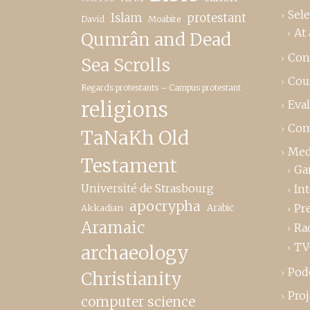
Sele
Islam
protestant
David
Moabite
At 
Qumrân and Dead
Con
Sea Scrolls
Cou
Regards protestants – Campus protestant
religions
Eva
Com
TaNaKh Old
Med
Testament
Ga
Université de Strasbourg
In
apocrypha
Pr
Akkadian
Arabic
Aramaic
Ra
TV
archaeology
Pod
Christianity
Proj
computer science