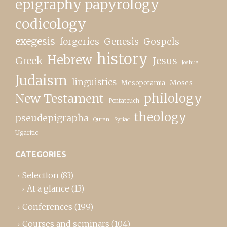
epigraphy papyrology
codicology
exegesis
forgeries
Genesis
Gospels
history
Hebrew
Greek
Jesus
Joshua
Judaism
linguistics
Moses
Mesopotamia
New Testament
philology
Pentateuch
theology
pseudepigrapha
Quran
Syriac
Ugaritic
CATEGORIES
Selection
(83)
At a glance
(13)
Conferences
(199)
Courses and seminars
(104)