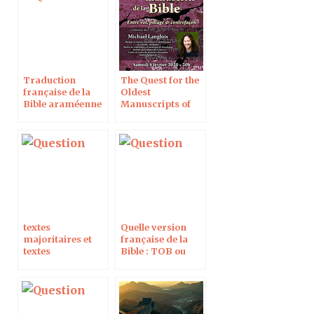
Traduction
The Quest for the
française de la
Oldest
Bible araméenne
Manuscripts of
the Bible, Créteil,
8 Feb 2020
textes
Quelle version
majoritaires et
française de la
textes
Bible : TOB ou
minoritaires de la
NBS ?
bible