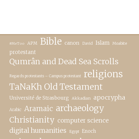
Bible
canon
Islam
APM
David
Moabite
#MeToo
protestant
Qumrân and Dead Sea Scrolls
religions
Regards protestants – Campus protestant
TaNaKh Old Testament
apocrypha
Université de Strasbourg
Akkadian
archaeology
Aramaic
Arabic
Christianity
computer science
digital humanities
Enoch
Egypt