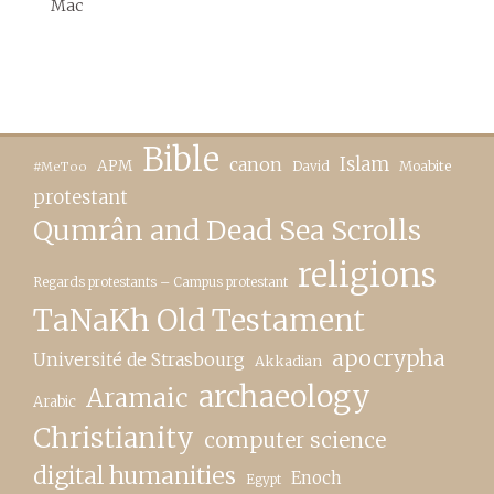
Mac
Bible
canon
Islam
APM
David
Moabite
#MeToo
protestant
Qumrân and Dead Sea Scrolls
religions
Regards protestants – Campus protestant
TaNaKh Old Testament
apocrypha
Université de Strasbourg
Akkadian
archaeology
Aramaic
Arabic
Christianity
computer science
digital humanities
Enoch
Egypt