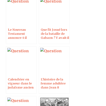
Le Nouveau
Que fit Josué lors
Testament
de la bataille de
annonce-t-il
Gabaon ? Y avait-il
l’égalité dans le
plusieurs
couple ?
divinités dans le
temple de
Salomon ?
Calendrier en
L’histoire de la
vigueur dans le
femme adultère
judaïsme ancien
dans Jean 8