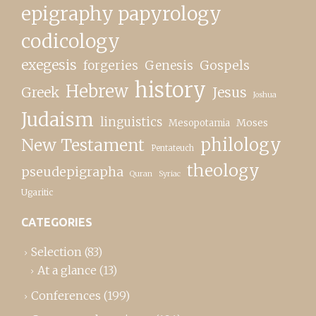
epigraphy papyrology
codicology
exegesis
forgeries
Genesis
Gospels
history
Hebrew
Greek
Jesus
Joshua
Judaism
linguistics
Moses
Mesopotamia
New Testament
philology
Pentateuch
theology
pseudepigrapha
Quran
Syriac
Ugaritic
CATEGORIES
Selection
(83)
At a glance
(13)
Conferences
(199)