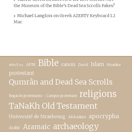
the Museum of the Bible’s Dead Sea Scrolls Fakes?
Michael Langlois
on
Greek AZERTY Keyboard 1.2
Mac
Bible
canon
Islam
APM
David
Moabite
#MeToo
protestant
Qumrân and Dead Sea Scrolls
religions
Regards protestants – Campus protestant
TaNaKh Old Testament
apocrypha
Université de Strasbourg
Akkadian
archaeology
Aramaic
Arabic