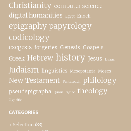
Christianity
computer science
digital humanities
Enoch
Egypt
epigraphy papyrology
codicology
exegesis
forgeries
Genesis
Gospels
history
Hebrew
Greek
Jesus
Joshua
Judaism
linguistics
Moses
Mesopotamia
New Testament
philology
Pentateuch
theology
pseudepigrapha
Quran
Syriac
Ugaritic
CATEGORIES
Selection
(83)