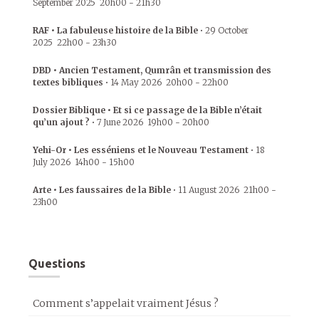
September 2025
20h00
-
21h30
RAF • La fabuleuse histoire de la Bible
•
29 October
2025
22h00
-
23h30
DBD • Ancien Testament, Qumrân et transmission des
textes bibliques
•
14 May 2026
20h00
-
22h00
Dossier Biblique • Et si ce passage de la Bible n’était
qu’un ajout ?
•
7 June 2026
19h00
-
20h00
Yehi-Or • Les esséniens et le Nouveau Testament
•
18
July 2026
14h00
-
15h00
Arte • Les faussaires de la Bible
•
11 August 2026
21h00
-
23h00
Questions
Comment s’appelait vraiment Jésus ?