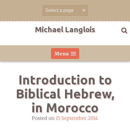
Skip
to
content
Michael Langlois
Menu
Introduction to
Biblical Hebrew,
in Morocco
Posted on
15 September 2014