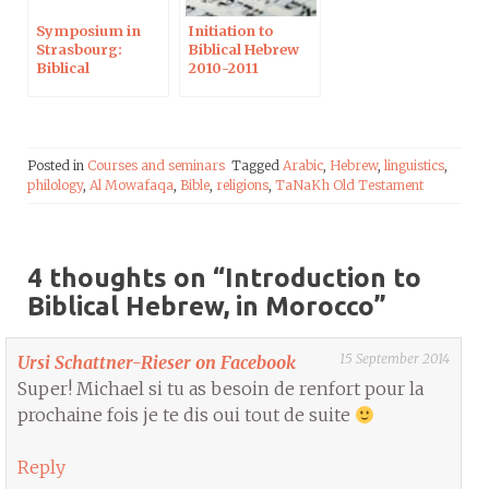
Symposium in
Initiation to
Strasbourg:
Biblical Hebrew
Biblical
2010-2011
Lexicography,
Hebrew & Greek
Posted in
Courses and seminars
Tagged
Arabic
,
Hebrew
,
linguistics
,
philology
,
Al Mowafaqa
,
Bible
,
religions
,
TaNaKh Old Testament
4 thoughts on “
Introduction to
Biblical Hebrew, in Morocco
”
15 September 2014
Ursi Schattner-Rieser on Facebook
Super! Michael si tu as besoin de renfort pour la
prochaine fois je te dis oui tout de suite
Reply