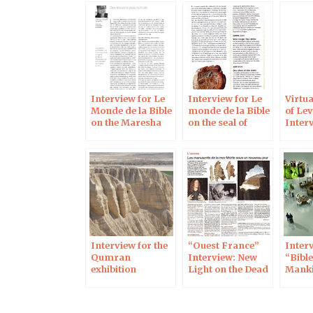
Interview for Le
Interview for Le
Virtua
Monde de la Bible
monde de la Bible
of Lev
on the Maresha
on the seal of
Interv
ostraca
Hezekiah
Monde
Interview for the
“Ouest France”
Interv
Qumran
Interview: New
“Bible
exhibition
Light on the Dead
Mank
Sea Scrolls
exhibi