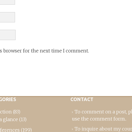
is browser for the next time I comment.
GORIES
CONTACT
ction
(83)
To comment on a post,
p
use the comment form
..
a glance
(13)
To inquire about my cou
ferences
(199)