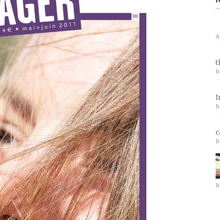
A
t
J
I
J
c
J
J