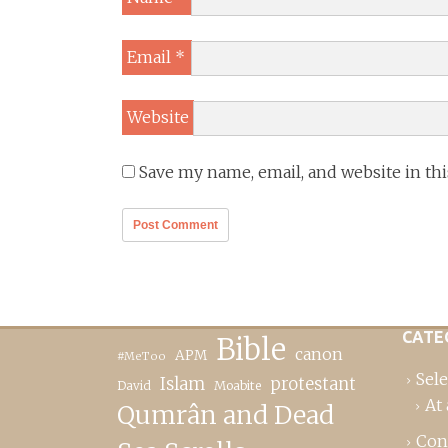
Email
*
Website
Save my name, email, and website in th
CATE
Bible
canon
APM
#MeToo
Sele
Islam
protestant
David
Moabite
At 
Qumrân and Dead
Con