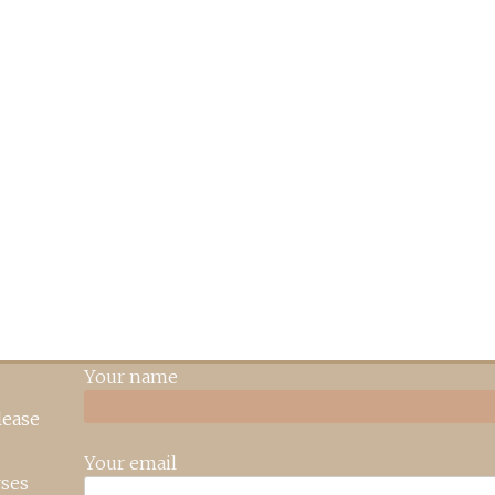
Your name
lease
Your email
rses