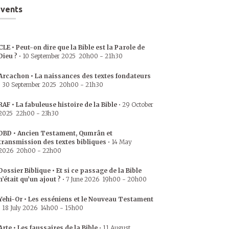
vents
CLE • Peut-on dire que la Bible est la Parole de
Dieu ?
•
10 September 2025
20h00
-
21h30
Arcachon • La naissances des textes fondateurs
•
30 September 2025
20h00
-
21h30
RAF • La fabuleuse histoire de la Bible
•
29 October
2025
22h00
-
23h30
DBD • Ancien Testament, Qumrân et
transmission des textes bibliques
•
14 May
2026
20h00
-
22h00
Dossier Biblique • Et si ce passage de la Bible
n’était qu’un ajout ?
•
7 June 2026
19h00
-
20h00
Yehi-Or • Les esséniens et le Nouveau Testament
•
18 July 2026
14h00
-
15h00
Arte • Les faussaires de la Bible
•
11 August