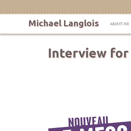
Skip
to
content
Michael Langlois
ABOUT ME
Interview for