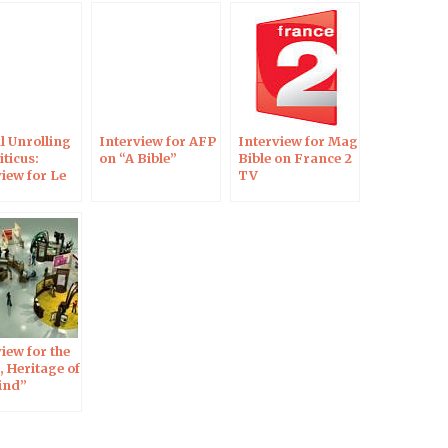
l Unrolling
Interview for AFP
Interview for Mag
iticus:
on “A Bible”
Bible on France 2
iew for Le
TV
 de la Bible
iew for the
, Heritage of
ind”
tion