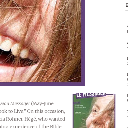
E
veau Messager
(May-June
ook to Live.” On this occasion,
ricia Rohner-Hégé, who wanted
ng experience of the Bible: