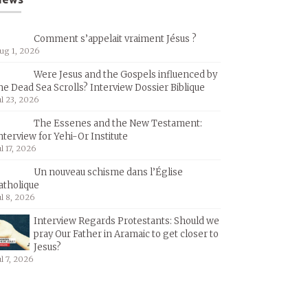
Comment s’appelait vraiment Jésus ?
ug 1, 2026
Were Jesus and the Gospels influenced by
he Dead Sea Scrolls? Interview Dossier Biblique
ul 23, 2026
The Essenes and the New Testament:
nterview for Yehi-Or Institute
ul 17, 2026
Un nouveau schisme dans l’Église
atholique
ul 8, 2026
Interview Regards Protestants: Should we
pray Our Father in Aramaic to get closer to
Jesus?
ul 7, 2026