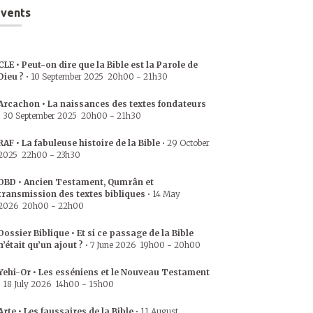
vents
CLE • Peut-on dire que la Bible est la Parole de
Dieu ?
•
10 September 2025
20h00
-
21h30
Arcachon • La naissances des textes fondateurs
•
30 September 2025
20h00
-
21h30
RAF • La fabuleuse histoire de la Bible
•
29 October
2025
22h00
-
23h30
DBD • Ancien Testament, Qumrân et
transmission des textes bibliques
•
14 May
2026
20h00
-
22h00
Dossier Biblique • Et si ce passage de la Bible
n’était qu’un ajout ?
•
7 June 2026
19h00
-
20h00
Yehi-Or • Les esséniens et le Nouveau Testament
•
18 July 2026
14h00
-
15h00
Arte • Les faussaires de la Bible
•
11 August