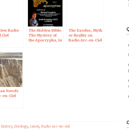
volume.
Q
view Radio
The Hidden Bible:
The Exodus, Myth
 Ciel
The Mystery of
or Reality on
the Apocrypha, in
Radio Arc-en-Ciel
Chartres
n Novels
c-en-Ciel
,
history
,
theology
,
canon
,
Radio Arc-en-ciel