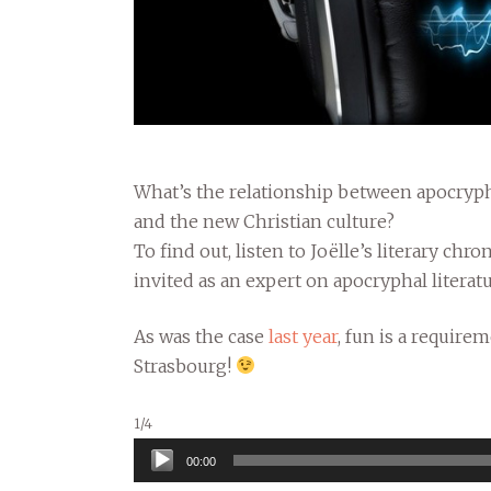
What’s the relationship between apocryph
and the new Christian culture?
To find out, listen to Joëlle’s literary chr
invited as an expert on apocryphal litera
As was the case
last year
, fun is a require
Strasbourg!
1/4
Audio
00:00
Player