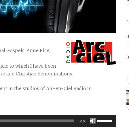
A
t
J
al Gospels, Anne Rice,
I
J
onicle to which I have been
ture and Christian denominations.
c
J
ment in the studios of Arc-en-Ciel Radio in
J
Use
00:00
Up/Down