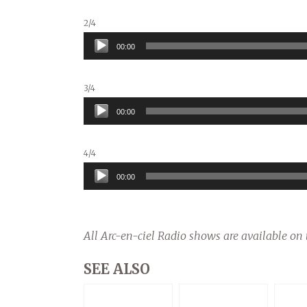
2/4
Audio
00:00
Player
3/4
Audio
00:00
Player
4/4
Audio
00:00
Player
All Arc-en-ciel Radio shows are available on 
SEE ALSO