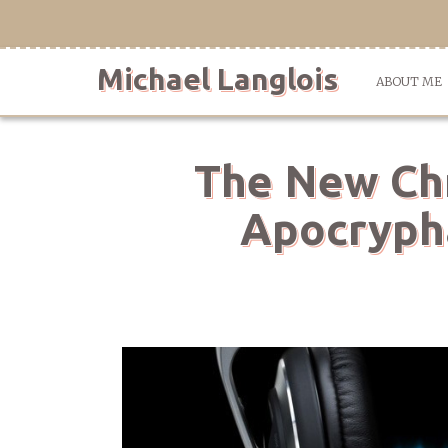
Skip
to
content
Michael Langlois
ABOUT ME
The New Chr
Apocrypha