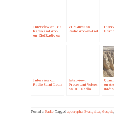
Interview on Iris
VIP Guest on
Inter
Radio and Arc-
Radio Arc-en-Ciel
Grand
en-Ciel Radio on
May 29, 2017
Interview on
Interview:
Qumra
Radio Saint-Louis
Protestant Voices
on Ar
on RCF Radio
Radio
Posted in
Radio
Tagged
apocrypha
,
Evangelical
,
Gospels