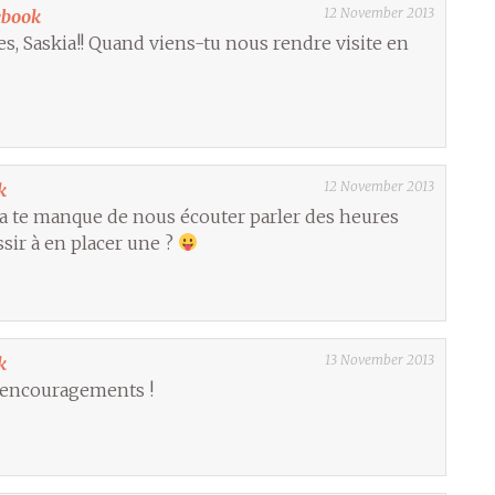
12 November 2013
ebook
s, Saskia!! Quand viens-tu nous rendre visite en
12 November 2013
k
 ça te manque de nous écouter parler des heures
sir à en placer une ?
13 November 2013
k
 encouragements !