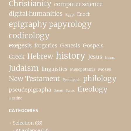
Christianity
computer science
digital humanities
Enoch
Egypt
epigraphy papyrology
codicology
exegesis
forgeries
Genesis
Gospels
history
Hebrew
Greek
Jesus
Joshua
Judaism
linguistics
Moses
Mesopotamia
New Testament
philology
Pentateuch
theology
pseudepigrapha
Quran
Syriac
Ugaritic
CATEGORIES
Selection
(83)
At a glance
(13)