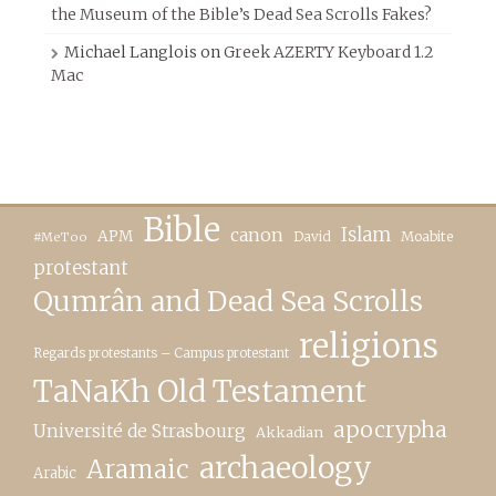
the Museum of the Bible’s Dead Sea Scrolls Fakes?
Michael Langlois
on
Greek AZERTY Keyboard 1.2
Mac
Bible
canon
Islam
APM
David
Moabite
#MeToo
protestant
Qumrân and Dead Sea Scrolls
religions
Regards protestants – Campus protestant
TaNaKh Old Testament
apocrypha
Université de Strasbourg
Akkadian
archaeology
Aramaic
Arabic