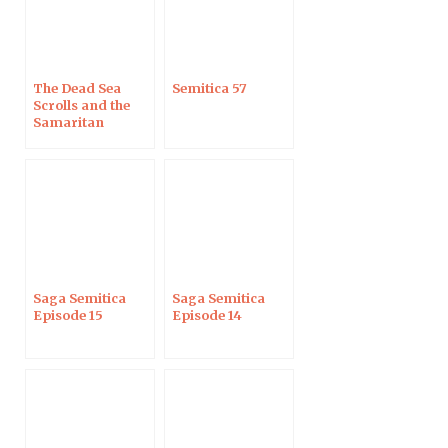
The Dead Sea
Semitica 57
Scrolls and the
Samaritan
Pentateuch
Saga Semitica
Saga Semitica
Episode 15
Episode 14