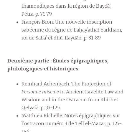
thamoudiques dans la région de Bayḍāʾ,
Pétra. p. 71-79.
François Bron. Une nouvelle inscription
sabéenne du règne de Laḥayʿathat Yarkham,
roi de Sabaʾ et dhū-Raydān. p. 81-89.
Deuxième partie : Études épigraphiques,
philologiques et historiques
Reinhard Achenbach. The Protection of
Personae miserae
in Ancient Israelite Law and
Wisdom and in the Ostracon from Khirbet
Qeiyafa. p. 93-125.
Matthieu Richelle. Notes épigraphiques sur
l’ostracon numéro 3 de Tell el-Mazar. p. 127-
146.