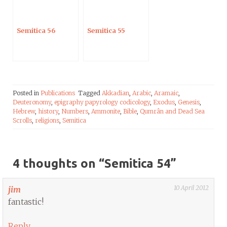
Semitica 56
Semitica 55
Posted in
Publications
Tagged
Akkadian
,
Arabic
,
Aramaic
,
Deuteronomy
,
epigraphy papyrology codicology
,
Exodus
,
Genesis
,
Hebrew
,
history
,
Numbers
,
Ammonite
,
Bible
,
Qumrân and Dead Sea
Scrolls
,
religions
,
Semitica
4 thoughts on “
Semitica 54
”
10 April 2012
jim
fantastic!
Reply