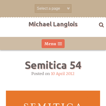
Skip
to
content
Michael Langlois
Menu
Semitica 54
Posted on
10 April 2012