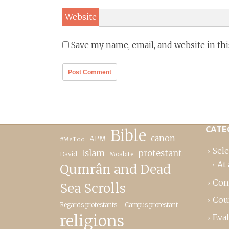
Website
Save my name, email, and website in th
CATE
Bible
canon
APM
#MeToo
Sele
Islam
protestant
David
Moabite
At 
Qumrân and Dead
Con
Sea Scrolls
Cou
Regards protestants – Campus protestant
religions
Eva