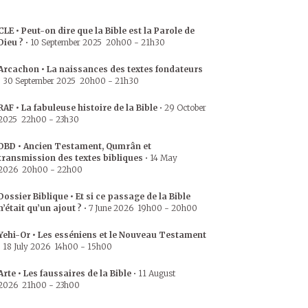
CLE • Peut-on dire que la Bible est la Parole de
Dieu ?
•
10 September 2025
20h00
-
21h30
Arcachon • La naissances des textes fondateurs
•
30 September 2025
20h00
-
21h30
RAF • La fabuleuse histoire de la Bible
•
29 October
2025
22h00
-
23h30
DBD • Ancien Testament, Qumrân et
transmission des textes bibliques
•
14 May
2026
20h00
-
22h00
Dossier Biblique • Et si ce passage de la Bible
n’était qu’un ajout ?
•
7 June 2026
19h00
-
20h00
Yehi-Or • Les esséniens et le Nouveau Testament
•
18 July 2026
14h00
-
15h00
Arte • Les faussaires de la Bible
•
11 August
2026
21h00
-
23h00