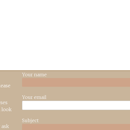
Your name
lease
Your email
rses
 look
Subject
 ask