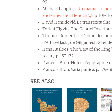
99.
Michael Langlois.
Un manuscrit aram
anciennes de 1 Hénoch 7,4
. p. 101-116
David Hamidović. La transtextualité d
Torleif Elgvin. The Gabriel Inscripti
Thomas Römer. La création des hom
d’Athra-Hasis, de Gilgamesh XI et de 
Hans Ausloos. The ‘Law of the King’
reality. p. 157-172.
François Bron. Notes d’épigraphie m
François Bron. Varia punica. p. 179-18
SEE ALSO