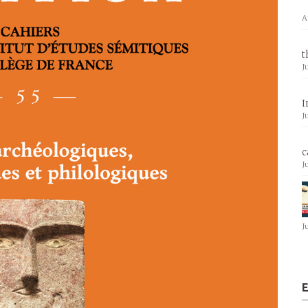
A
t
J
I
J
c
J
J
E