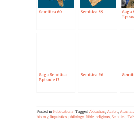
Semitica 60
Semitica 59
Saga 
Episo
Saga Semitica
Semitica 56
Semit
Episode 13
Posted in
Publications
Tagged
Akkadian
,
Arabic
,
Aramai
history
,
linguistics
,
philology
,
Bible
,
religions
,
Semitica
,
TaN