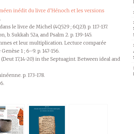
éen inédit du livre d’Hénoch et les versions
.
ans le livre de Michel (4Q529 ; 6Q23). p. 117-137.
on, b. Sukkah 52a, and Psalm 2. p. 139-145.
mes et leur multiplication. Lecture comparée
Genèse 1 ; 6–9. p. 147-156.
 (Deut 17,14-20) in the Septuagint. Between ideal and
inéenne. p. 173-178.
6.