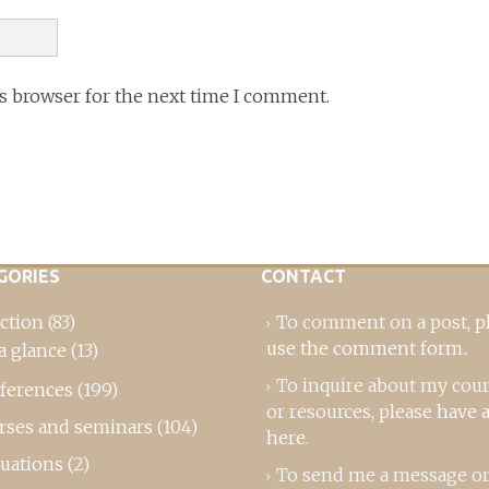
is browser for the next time I comment.
GORIES
CONTACT
ction
(83)
To comment on a post,
p
use the comment form
..
a glance
(13)
To inquire about my cou
ferences
(199)
or resources, please
have a
rses and seminars
(104)
here
.
luations
(2)
To send me a message or