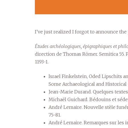
I’ve just realized I forgot to announce the
Études archéologiques, épigraphiques et phil
direction de Thomas Römer. Semitica 55. P
1193-1.
Israel Finkelstein, Oded Lipschits 
Some Archaeological and Historical O
Jean-Marie Durand. Quelques textes s
Michaël Guichard. Bédouins et sédent
André Lemaire. Nouvelle stèle funér
75-81.
André Lemaire. Remarques sur les ins