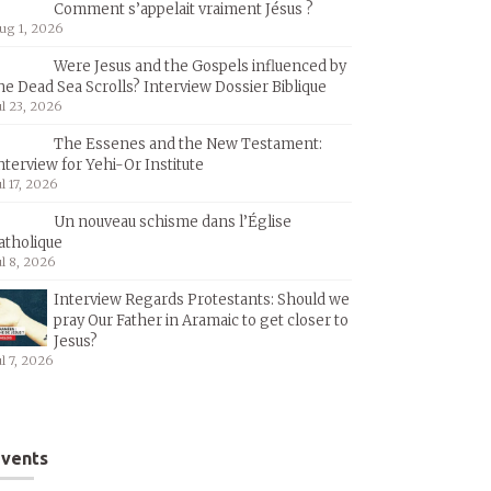
Comment s’appelait vraiment Jésus ?
ug 1, 2026
Were Jesus and the Gospels influenced by
he Dead Sea Scrolls? Interview Dossier Biblique
ul 23, 2026
The Essenes and the New Testament:
nterview for Yehi-Or Institute
ul 17, 2026
Un nouveau schisme dans l’Église
atholique
ul 8, 2026
Interview Regards Protestants: Should we
pray Our Father in Aramaic to get closer to
Jesus?
ul 7, 2026
vents