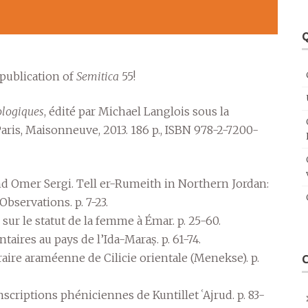
Q
 publication of
Semitica
55!
ologiques
, édité par Michael Langlois sous la
aris, Maisonneuve, 2013. 186 p., ISBN 978-2-7200-
and Omer Sergi. Tell er-Rumeith in Northern Jordan:
bservations. p. 7-23.
ur le statut de la femme à Émar. p. 25-60.
aires au pays de l’Ida-Maraṣ. p. 61-74.
aire araméenne de Cilicie orientale (Menekse). p.
criptions phéniciennes de Kuntillet ʿAjrud. p. 83-