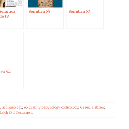
Semitica
Semitica 58
Semitica 57
de 18
ica 54
c
,
archaeology
,
epigraphy papyrology codicology
,
Greek
,
Hebrew
,
aKh Old Testament