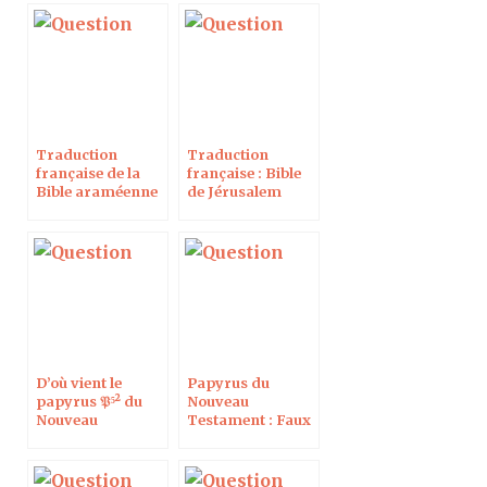
Traduction
Traduction
française de la
française : Bible
Bible araméenne
de Jérusalem
D’où vient le
Papyrus du
papyrus 𝔓⁵² du
Nouveau
Nouveau
Testament : Faux
Testament ?
et antiquité ?