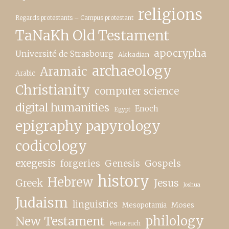
religions
Regards protestants – Campus protestant
TaNaKh Old Testament
apocrypha
Université de Strasbourg
Akkadian
archaeology
Aramaic
Arabic
Christianity
computer science
digital humanities
Enoch
Egypt
epigraphy papyrology
codicology
exegesis
forgeries
Genesis
Gospels
history
Hebrew
Greek
Jesus
Joshua
Judaism
linguistics
Moses
Mesopotamia
New Testament
philology
Pentateuch