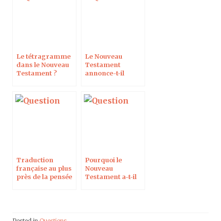
Le tétragramme
Le Nouveau
dans le Nouveau
Testament
Testament ?
annonce-t-il
l’égalité dans le
couple ?
Traduction
Pourquoi le
française au plus
Nouveau
près de la pensée
Testament a-t-il
été écrit en grec ?
Posted in
Questions