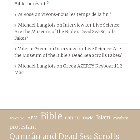
Bible, beréshit ?
M.Rose
on
Vivons-nous les temps de la fin ?
Michael Langlois
on
Interview for Live Science:
Are the Museum of the Bible’s Dead Sea Scrolls
Fakes?
Valerie Green
on
Interview for Live Science: Are
the Museum of the Bible’s Dead Sea Scrolls Fakes?
Michael Langlois
on
Greek AZERTY Keyboard 1.2
Mac
Bible
canon
Islam
APM
David
Moabite
#MeToo
protestant
Qumrân and Dead Sea Scrolls