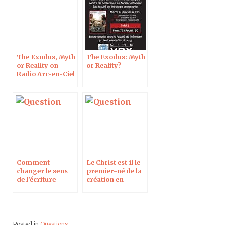
The Exodus, Myth
The Exodus: Myth
or Reality on
or Reality?
Radio Arc-en-Ciel
Comment
Le Christ est-il le
changer le sens
premier-né de la
de l’écriture
création en
quand on écrit en
Colossiens 1,15 ?
hébreu
Posted in
Questions