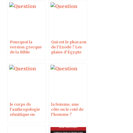
Pourquoi la
Qui est le pharaon
version grecque
de l’Exode ? Les
de la Bible
plaies d’Égypte
diffère-t-elle de la
sont-elles dues à
version hébraïque
l’éruption du
?
Santorin ?
le corps ds
la femme, une
l’anthropologie
côte ou le coté de
sémitique ou
l’homme ?
grecque