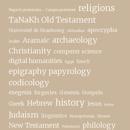
religions
Regards protestants – Campus protestant
TaNaKh Old Testament
apocrypha
Université de Strasbourg
Akkadian
archaeology
Aramaic
Arabic
Christianity
computer science
digital humanities
Enoch
Egypt
epigraphy papyrology
codicology
exegesis
forgeries
Genesis
Gospels
history
Hebrew
Greek
Jesus
Joshua
Judaism
linguistics
Moses
Mesopotamia
New Testament
philology
Pentateuch