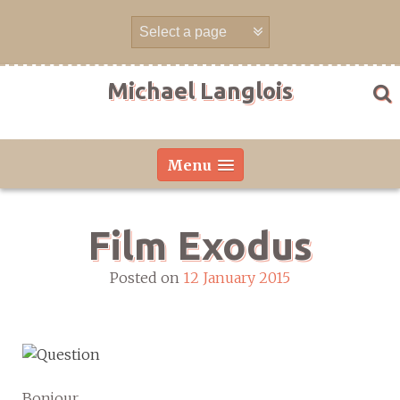
Skip
to
content
Michael Langlois
Menu
Film Exodus
Posted on
12 January 2015
Bonjour,