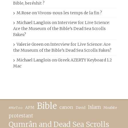
Bible, beréshit ?
M.Rose
on
Vivons-nous les temps de la fin ?
Michael Langlois
on
Interview for Live Science:
Are the Museum of the Bible’s Dead Sea Scrolls
Fakes?
Valerie Green
on
Interview for Live Science: Are
the Museum of the Bible’s Dead Sea Scrolls Fakes?
Michael Langlois
on
Greek AZERTY Keyboard 1.2
Mac
Bible
canon
Islam
APM
David
Moabite
#MeToo
protestant
Qumrân and Dead Sea Scrolls