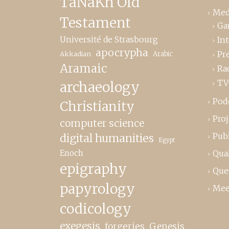
TaNaKh Old
Med
Testament
Ga
Université de Strasbourg
In
apocrypha
Pr
Akkadian
Arabic
Aramaic
Ra
TV
archaeology
Pod
Christianity
Proj
computer science
Publ
digital humanities
Egypt
Enoch
Qual
epigraphy
Que
papyrology
Mee
codicology
exegesis
forgeries
Genesis