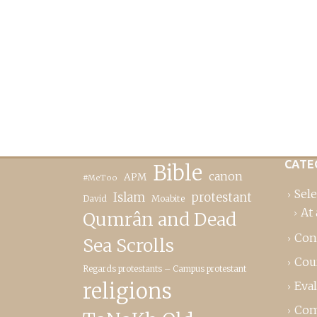
CATE
Bible
canon
APM
#MeToo
Sele
Islam
protestant
David
Moabite
At 
Qumrân and Dead
Con
Sea Scrolls
Cou
Regards protestants – Campus protestant
religions
Eva
Com