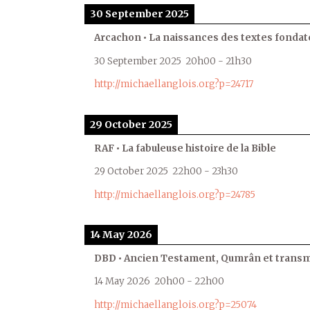
30 September 2025
Arcachon • La naissances des textes fondat
30 September 2025
20h00
-
21h30
http://michaellanglois.org?p=24717
29 October 2025
RAF • La fabuleuse histoire de la Bible
29 October 2025
22h00
-
23h30
http://michaellanglois.org?p=24785
14 May 2026
DBD • Ancien Testament, Qumrân et transmi
14 May 2026
20h00
-
22h00
http://michaellanglois.org?p=25074