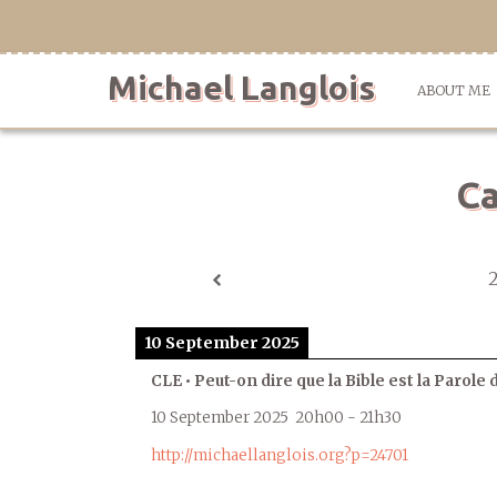
Skip
to
content
Michael Langlois
ABOUT ME
Ca
10 September 2025
CLE • Peut-on dire que la Bible est la Parole 
10 September 2025
20h00
-
21h30
http://michaellanglois.org?p=24701