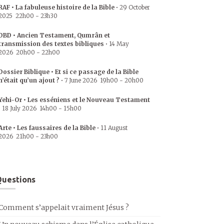
RAF • La fabuleuse histoire de la Bible
•
29 October
2025
22h00
-
23h30
DBD • Ancien Testament, Qumrân et
transmission des textes bibliques
•
14 May
2026
20h00
-
22h00
Dossier Biblique • Et si ce passage de la Bible
n’était qu’un ajout ?
•
7 June 2026
19h00
-
20h00
Yehi-Or • Les esséniens et le Nouveau Testament
•
18 July 2026
14h00
-
15h00
Arte • Les faussaires de la Bible
•
11 August
2026
21h00
-
23h00
uestions
Comment s’appelait vraiment Jésus ?