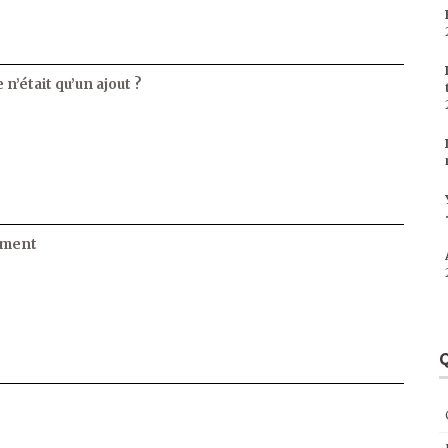
 n’était qu’un ajout ?
ament
Q