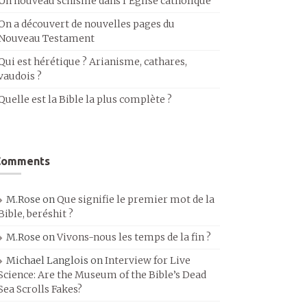
Un nouveau schisme dans l’Église catholique
On a découvert de nouvelles pages du
Nouveau Testament
Qui est hérétique ? Arianisme, cathares,
vaudois ?
Quelle est la Bible la plus complète ?
Comments
M.Rose
on
Que signifie le premier mot de la
Bible, beréshit ?
M.Rose
on
Vivons-nous les temps de la fin ?
Michael Langlois
on
Interview for Live
Science: Are the Museum of the Bible’s Dead
Sea Scrolls Fakes?