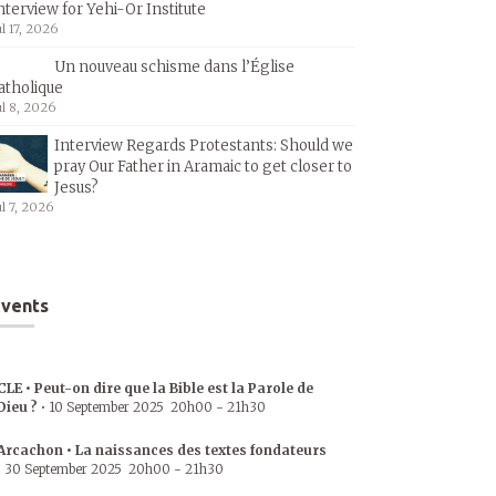
nterview for Yehi-Or Institute
ul 17, 2026
Un nouveau schisme dans l’Église
atholique
ul 8, 2026
Interview Regards Protestants: Should we
pray Our Father in Aramaic to get closer to
Jesus?
ul 7, 2026
vents
CLE • Peut-on dire que la Bible est la Parole de
Dieu ?
•
10 September 2025
20h00
-
21h30
Arcachon • La naissances des textes fondateurs
•
30 September 2025
20h00
-
21h30