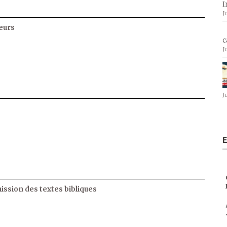
I
J
eurs
c
J
J
E
ssion des textes bibliques