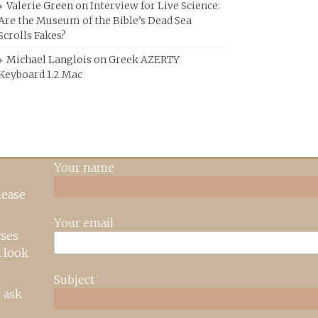
Valerie Green
on
Interview for Live Science:
Are the Museum of the Bible’s Dead Sea
Scrolls Fakes?
Michael Langlois
on
Greek AZERTY
Keyboard 1.2 Mac
Your name
lease
Your email
rses
 look
Subject
 ask