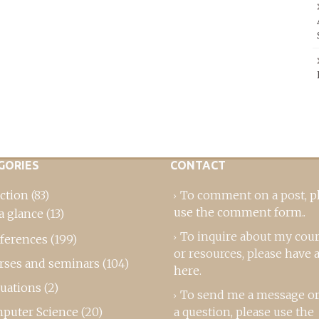
GORIES
CONTACT
ction
(83)
To comment on a post,
p
use the comment form
..
a glance
(13)
To inquire about my cou
ferences
(199)
or resources, please
have a
rses and seminars
(104)
here
.
luations
(2)
To send me a message or
puter Science
(20)
a question, please use the