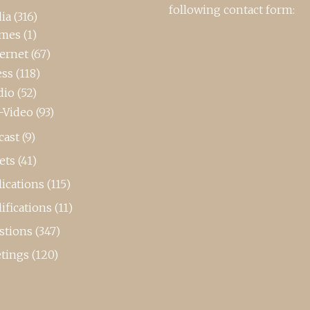
following contact form:
ia
(316)
mes
(1)
ternet
(67)
ess
(118)
dio
(52)
-Video
(93)
cast
(9)
ets
(41)
ications
(115)
ifications
(11)
stions
(347)
tings
(120)