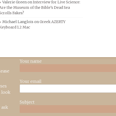
Valerie Green
on
Interview for Live Science:
Are the Museum of the Bible’s Dead Sea
Scrolls Fakes?
Michael Langlois
on
Greek AZERTY
Keyboard 1.2 Mac
Your name
lease
Your email
rses
 look
Subject
 ask