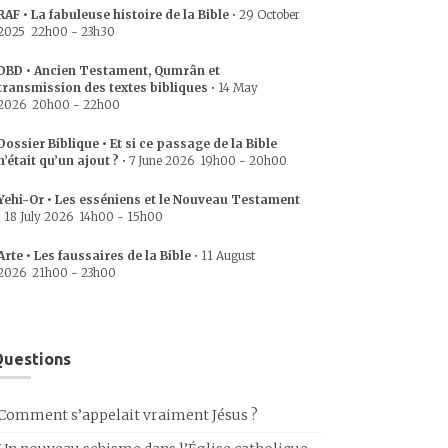
RAF • La fabuleuse histoire de la Bible
•
29 October
2025
22h00
-
23h30
DBD • Ancien Testament, Qumrân et
transmission des textes bibliques
•
14 May
2026
20h00
-
22h00
Dossier Biblique • Et si ce passage de la Bible
n’était qu’un ajout ?
•
7 June 2026
19h00
-
20h00
Yehi-Or • Les esséniens et le Nouveau Testament
•
18 July 2026
14h00
-
15h00
Arte • Les faussaires de la Bible
•
11 August
2026
21h00
-
23h00
uestions
Comment s’appelait vraiment Jésus ?