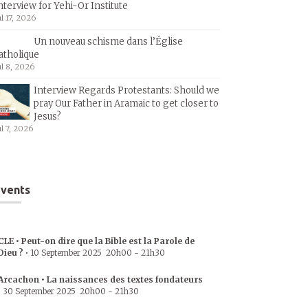
nterview for Yehi-Or Institute
ul 17, 2026
Un nouveau schisme dans l’Église
atholique
ul 8, 2026
Interview Regards Protestants: Should we
pray Our Father in Aramaic to get closer to
Jesus?
ul 7, 2026
vents
CLE • Peut-on dire que la Bible est la Parole de
Dieu ?
•
10 September 2025
20h00
-
21h30
Arcachon • La naissances des textes fondateurs
•
30 September 2025
20h00
-
21h30