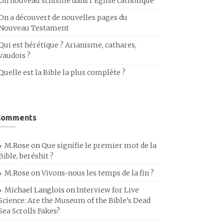
Un nouveau schisme dans l’Église catholique
On a découvert de nouvelles pages du
Nouveau Testament
Qui est hérétique ? Arianisme, cathares,
vaudois ?
Quelle est la Bible la plus complète ?
Comments
M.Rose
on
Que signifie le premier mot de la
Bible, beréshit ?
M.Rose
on
Vivons-nous les temps de la fin ?
Michael Langlois
on
Interview for Live
Science: Are the Museum of the Bible’s Dead
Sea Scrolls Fakes?