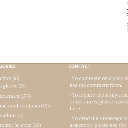
GORIES
CONTACT
ction
(83)
To comment on a post,
p
use the comment form
..
a glance
(13)
To inquire about my cou
ferences
(199)
or resources, please
have a
rses and seminars
(104)
here
.
luations
(2)
To send me a message or
puter Science
(20)
a question, please use the