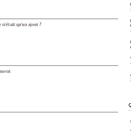
 n’était qu’un ajout ?
ament
Q