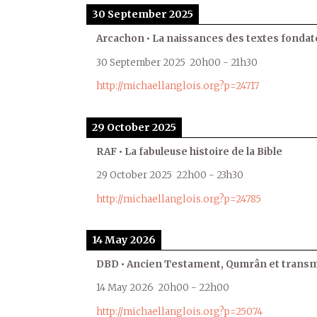
30 September 2025
Arcachon • La naissances des textes fondat
30 September 2025
20h00
-
21h30
http://michaellanglois.org?p=24717
29 October 2025
RAF • La fabuleuse histoire de la Bible
29 October 2025
22h00
-
23h30
http://michaellanglois.org?p=24785
14 May 2026
DBD • Ancien Testament, Qumrân et transmi
14 May 2026
20h00
-
22h00
http://michaellanglois.org?p=25074