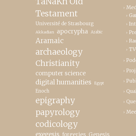
TaNaKh Old
Med
Testament
Ga
Université de Strasbourg
In
apocrypha
Pr
Akkadian
Arabic
Aramaic
Ra
TV
archaeology
Pod
Christianity
Proj
computer science
Publ
digital humanities
Egypt
Enoch
Qual
epigraphy
Que
papyrology
Mee
codicology
exegesis
forgeries
Genesis