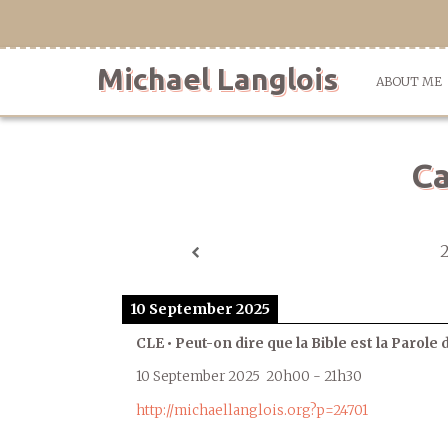
Skip
to
content
Michael Langlois
ABOUT ME
Ca
10 September 2025
CLE • Peut-on dire que la Bible est la Parole 
10 September 2025
20h00
-
21h30
http://michaellanglois.org?p=24701