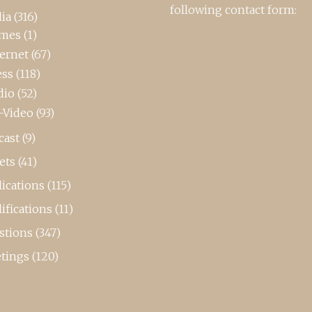
following contact form:
ia
(316)
mes
(1)
ternet
(67)
ess
(118)
dio
(52)
-Video
(93)
cast
(9)
ets
(41)
ications
(115)
ifications
(11)
stions
(347)
tings
(120)