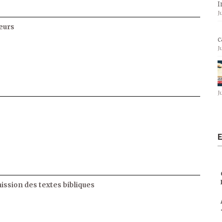
I
J
eurs
c
J
J
E
ssion des textes bibliques