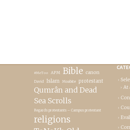
CATE
Bible
canon
APM
#MeToo
Sele
Islam
protestant
David
Moabite
At 
Qumrân and Dead
Con
Sea Scrolls
Cou
Regards protestants – Campus protestant
religions
Eva
Com